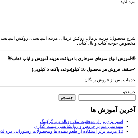
مزه لذیذ
شرح محصول: مرینه نرمال، روکش نرمال، مرینه اسپایسی، روکش اسپایسی، پو
مخصوص جوجه کباب و بال کبابی
🌟آموزش انواع منوهای سوخاری با دریافت هزینه آموزش و ایاب ذهاب🌟
✔سقف فروش هر محصول 10 کیلو(دوعدد پاکت 5 کیلویی)
خدمات پس از فروش رایگان
جستجو
جستجو
آخرین آموزش ها
استراتژی و راز موفقیت مک دونالد و برگرکینگ
مهندسی منو پر فروش و روانشانسی قیمت گذاری
10 مزیت برتر استفاده از طعم دهنده ها ومحصولات رستورانی مزه لذیذ