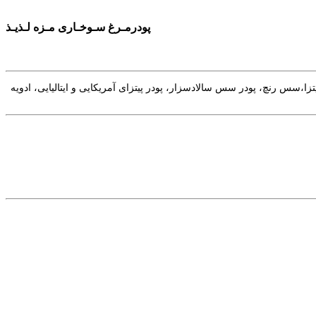
پودرمـرغ سـوخـاری مـزه لـذیـذ
س رنچ، پودر سس سالادسزار، پودر پیتزای آمریکایی و ایتالیایی، ادویه