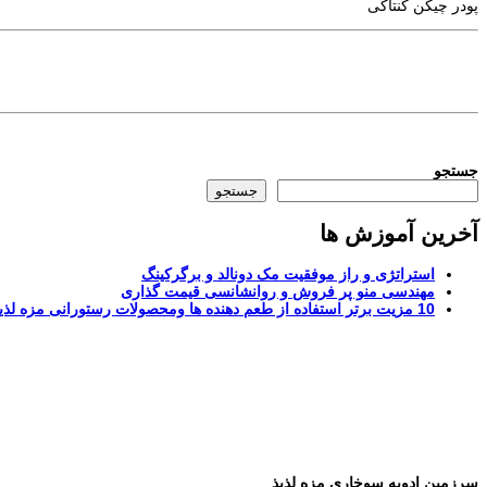
پودر چیکن کنتاکی
جستجو
جستجو
آخرین آموزش ها
استراتژی و راز موفقیت مک دونالد و برگرکینگ
مهندسی منو پر فروش و روانشانسی قیمت گذاری
10 مزیت برتر استفاده از طعم دهنده ها ومحصولات رستورانی مزه لذیذ
سرزمین ادویه سوخاری مزه لذیذ