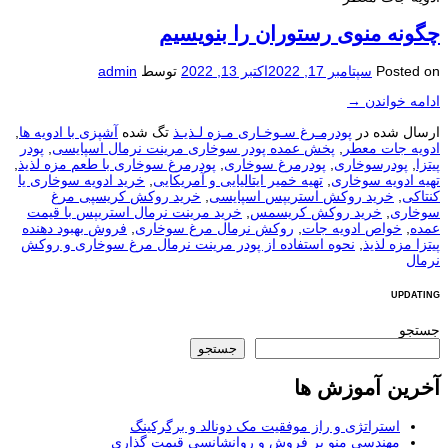
چگونه منوی رستوران را بنویسیم
Posted on
سپتامبر 17, 2022
اکتبر 13, 2022
توسط
admin
ادامه خواندن
→
ارسال شده در
پودرمـرغ سـوخـاری مـزه لـذیـذ
تگ شده
آشپزی با ادویه ها
,
ادویه جات معطر
,
پخش عمده پودر سوخاری مرینت نرمال اسپایسی
,
پودر
پیتزا
,
پودرسوخاری
,
پودرمرغ سوخاری
,
پودرمرغ سوخاری با طعم مزه لذیذ
,
تهیه ادویه سوخاری
,
تهیه خمیر ایتالیایی و آمریکایی
,
خرید ادویه سوخاری یا
کنتاکی
,
خرید روکش استریپس اسپایسی
,
خرید روکش کریسپی مرغ
سوخاری
,
خرید روکش کریسمس
,
خرید مرینت نرمال استریپس با قیمت
عمده
,
خواص ادویه جات
,
روکش نرمال مرغ سوخاری
,
فروش بهبود دهنده
پیتزا مزه لذیذ
,
نحوه استفاده از پودر مرینت نرمال مرغ سوخاری و روکش
نرمال
UPDATING
جستجو
جستجو
آخرین آموزش ها
استراتژی و راز موفقیت مک دونالد و برگرکینگ
مهندسی منو پر فروش و روانشانسی قیمت گذاری