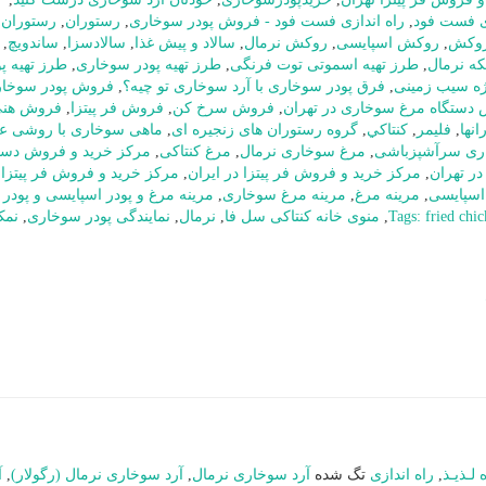
زی فست فود
,
راه اندازی فست فود - فروش پودر سوخاری
,
رستوران
,
رستوران 
وکش
,
روکش اسپایسی
,
روکش نرمال
,
سالاد و پیش غذا
,
سالادسزا
,
ساندویچ
,
,
طرز تهیه اسموتی توت فرنگی
,
طرز تهیه پودر سوخاری
,
طرز تهیه پو
ژه سیب زمینی
,
فرق پودر سوخاری با آرد سوخاری تو چیه؟
,
فروش پودر سوخا
دستگاه مرغ سوخاری در تهران
,
فروش سرخ کن
,
فروش فر پیتزا
,
فروش هنی
نها
,
فلیمر
,
كنتاكي
,
گروه رستوران های زنجیره ای
,
ماهی سوخاری با روشی عا
ری سرآشپزباشی
,
مرغ سوخاری نرمال
,
مرغ کنتاکی
,
مرکز خرید و فروش دست
ر تهران
,
مرکز خرید و فروش فر پیتزا در ایران
,
مرکز خرید و فروش فر پیتزا 
اسپایسی
,
مرینه مرغ
,
مرینه مرغ سوخاری
,
مرینه مرغ و پودر اسپایسی و پودر
,
منوی خانه کنتاکی سل فا
,
نرمال
,
نمایندگی پودر سوخاری
,
نمک
لـذیـذ
,
راه اندازی
تگ شده
آرد سوخاری نرمال
,
آرد سوخاری نرمال (رگولار)
,
آ