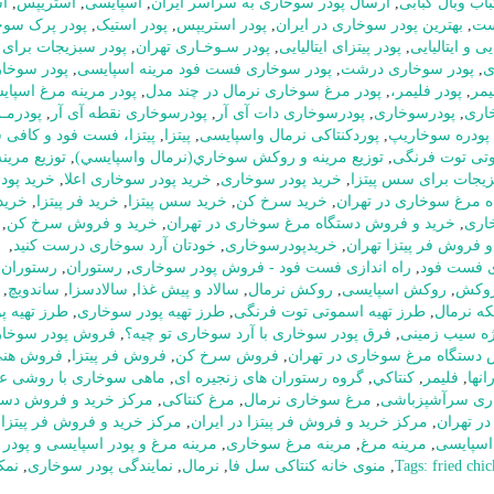
ب وبال کبابی
,
ارسال پودر سوخاری به سراسر ایران
,
اسپایسی
,
استریپس
,
ا
ست
,
بهترین پودر سوخاری در ایران
,
پودر استریپس
,
پودر استیک
,
پودر پرک سوخ
ی و ایتالیایی
,
پودر پیتزای ایتالیایی
,
پودر سـوخـاری تهران
,
پودر سبزیجات برا
ی
,
پودر سوخاری درشت
,
پودر سوخاری فست فود مرینه اسپایسی
,
پودر سوخار
یمر
,
پودر فلیمر،
,
پودر مرغ سوخاری نرمال در چند مدل
,
پودر مرینه مرغ اسپا
اری
,
پودرسوخاری
,
پودرسوخاری دات آی آر
,
پودرسوخاری نقطه آی آر
,
پودرمـ
پودره سوخاریپ
,
پوردکنتاکی نرمال واسپایسی
,
پیتزا
,
پیتزا، فست فود و کافی 
وتی توت فرنگی
,
توزيع مرينه و روکش سوخاري(نرمال واسپايسي)
,
توزیع مرینه
زیجات برای سس پیتزا
,
خرید پودر سوخاری
,
خرید پودر سوخاری اعلا
,
خرید پودر
ه مرغ سوخاری در تهران
,
خرید سرخ کن
,
خرید سس پیتزا
,
خرید فر پیتزا
,
خرید
اری
,
خرید و فروش دستگاه مرغ سوخاری در تهران
,
خرید و فروش سرخ کن
,
و فروش فر پیتزا تهران
,
خریدپودرسوخاری
,
خودتان آرد سوخاری درست کنید
,
زی فست فود
,
راه اندازی فست فود - فروش پودر سوخاری
,
رستوران
,
رستوران 
وکش
,
روکش اسپایسی
,
روکش نرمال
,
سالاد و پیش غذا
,
سالادسزا
,
ساندویچ
,
,
طرز تهیه اسموتی توت فرنگی
,
طرز تهیه پودر سوخاری
,
طرز تهیه پو
ژه سیب زمینی
,
فرق پودر سوخاری با آرد سوخاری تو چیه؟
,
فروش پودر سوخا
دستگاه مرغ سوخاری در تهران
,
فروش سرخ کن
,
فروش فر پیتزا
,
فروش هنی
نها
,
فلیمر
,
كنتاكي
,
گروه رستوران های زنجیره ای
,
ماهی سوخاری با روشی عا
ری سرآشپزباشی
,
مرغ سوخاری نرمال
,
مرغ کنتاکی
,
مرکز خرید و فروش دست
ر تهران
,
مرکز خرید و فروش فر پیتزا در ایران
,
مرکز خرید و فروش فر پیتزا 
اسپایسی
,
مرینه مرغ
,
مرینه مرغ سوخاری
,
مرینه مرغ و پودر اسپایسی و پودر
,
منوی خانه کنتاکی سل فا
,
نرمال
,
نمایندگی پودر سوخاری
,
نمک