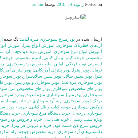
Posted on
ژانویه 14, 2018
توسط
admin
ارسال شده در
پودرمـرغ سـوخـاری مـزه لـذیـذ
تگ شده
آر
آردهای خطرناک سوخاری
,
آموزش انواع پیتزا
,
آموزش انواع
آموزش انواع مرغ سوخاری
,
آموزش مزه لذیذ Tags: آرد سوخاری
مخصوص جوجه کباب و بال کبابی
,
ادویه مخصوص جوجه کبا
اسموتی توت فرنگی
,
اولین سایت توزیع پودرسوخاری
,
بر
نرمال
,
پودر پیتزا
,
پودر پیتزای آمریکایی
,
پودر پیتزای آمریکای
پیتزا
,
پودر سس سالاد
,
پودر سس سالادسزار
,
پودر سوخار
پودر سوخاری مزه لذیذ
,
پودر سوخاری و پودر پیتزا
,
پودر فل
پودر های مخصوص سوخاری
,
پودر های مخصوص مرغ سوخ
سـوخـاری
,
پودرمـرغ سـوخـاری مـزه لـذیـذ
,
پودره سوخار
,
تردک | پودر سوخاری
,
تهيه آرد سوخاري در خانه
,
تهیه اسم
روکش سوخاری
,
جوجه کباب و بال کبابی
,
خرید + پودر سب
سوخاری درجه 1
,
خرید دستگاه مرغ سوخاری
,
خرید دستگا
ویژه سیب زمینی
,
خرید هنی پنی
,
خرید و فروش پودر سوخ
فروش سرخ کن فست فود
,
خرید و فروش فر پیتزا
,
خرید 
دانستنی‌های آرد سوخاری
,
دویه مخصوص جوجه
,
راه اندا
زنجیره ای
,
رستورانها
,
روش تهیه پودر سوخاری در منزل
,
ر