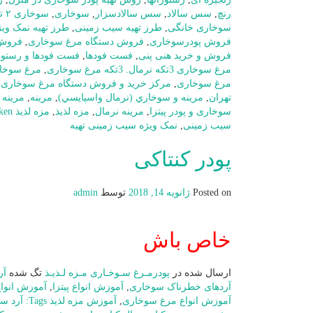
رنچ
,
سس سالاد
,
سس سالادسزار
,
سوخاری
,
سوخاری ۲ تکه نرمال
سوخاری خانگی
,
طرز تهیه سیب زمینی
,
طرز تهیه نمک وی
فروش پودرسوخاری
,
فروش دستگاه مرغ سوخاری
,
فروش 
فروش و خرید هنی پنی
,
فست فودها
,
فست فودها و رستورا
مرغ سوخاری 3تکه نرمال. 3تکه مرغ سوخاری
,
مرغ سوخا
مرغ سوخاری
,
مرکز خرید و فروش دستگاه مرغ سوخاری د
تهران
,
مرينه و سوخاري (نرمال واسپايسي)
,
مرینه
,
مرینه 
سوخاری و پودر پیتزا
,
مرینه نرمال
,
مزه لذیذ
,
مزه لذیذ Tags: fried chicken
سیب زمینی
,
نمک ویژه سیب زمینی تهیه
پودر کنتاکی
Posted on
ژانویه 14, 2018
توسط
admin
خاص باش
ارسال شده در
پودرمـرغ سـوخـاری مـزه لـذیـذ
تگ شده
آر
آردهای خطرناک سوخاری
,
آموزش انواع پیتزا
,
آموزش انواع
آموزش انواع مرغ سوخاری
,
آموزش مزه لذیذ Tags: آرد سوخاری