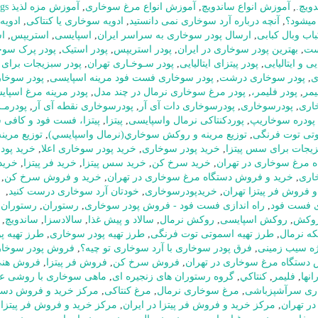
ویچ.
,
آموزش انواع ساندویچ
,
آموزش انواع مرغ سوخاری
,
,
آنچه درباره آرد سوخاری نمی دانستید
,
ادویه سوخاری یا کنتاکی
,
ادویه
ب وبال کبابی
,
ارسال پودر سوخاری به سراسر ایران
,
اسپایسی
,
استریپس
,
ا
ست
,
بهترین پودر سوخاری در ایران
,
پودر استریپس
,
پودر استیک
,
پودر پرک سوخ
ی و ایتالیایی
,
پودر پیتزای ایتالیایی
,
پودر سـوخـاری تهران
,
پودر سبزیجات برا
ی
,
پودر سوخاری درشت
,
پودر سوخاری فست فود مرینه اسپایسی
,
پودر سوخار
یمر
,
پودر فلیمر،
,
پودر مرغ سوخاری نرمال در چند مدل
,
پودر مرینه مرغ اسپا
اری
,
پودرسوخاری
,
پودرسوخاری دات آی آر
,
پودرسوخاری نقطه آی آر
,
پودرمـ
پودره سوخاریپ
,
پوردکنتاکی نرمال واسپایسی
,
پیتزا
,
پیتزا، فست فود و کافی 
وتی توت فرنگی
,
توزيع مرينه و روکش سوخاري(نرمال واسپايسي)
,
توزیع مرینه
زیجات برای سس پیتزا
,
خرید پودر سوخاری
,
خرید پودر سوخاری اعلا
,
خرید پودر
ه مرغ سوخاری در تهران
,
خرید سرخ کن
,
خرید سس پیتزا
,
خرید فر پیتزا
,
خرید
اری
,
خرید و فروش دستگاه مرغ سوخاری در تهران
,
خرید و فروش سرخ کن
,
و فروش فر پیتزا تهران
,
خریدپودرسوخاری
,
خودتان آرد سوخاری درست کنید
,
زی فست فود
,
راه اندازی فست فود - فروش پودر سوخاری
,
رستوران
,
رستوران 
وکش
,
روکش اسپایسی
,
روکش نرمال
,
سالاد و پیش غذا
,
سالادسزا
,
ساندویچ
,
,
طرز تهیه اسموتی توت فرنگی
,
طرز تهیه پودر سوخاری
,
طرز تهیه پو
ژه سیب زمینی
,
فرق پودر سوخاری با آرد سوخاری تو چیه؟
,
فروش پودر سوخا
دستگاه مرغ سوخاری در تهران
,
فروش سرخ کن
,
فروش فر پیتزا
,
فروش هنی
نها
,
فلیمر
,
كنتاكي
,
گروه رستوران های زنجیره ای
,
ماهی سوخاری با روشی عا
ری سرآشپزباشی
,
مرغ سوخاری نرمال
,
مرغ کنتاکی
,
مرکز خرید و فروش دست
ر تهران
,
مرکز خرید و فروش فر پیتزا در ایران
,
مرکز خرید و فروش فر پیتزا 