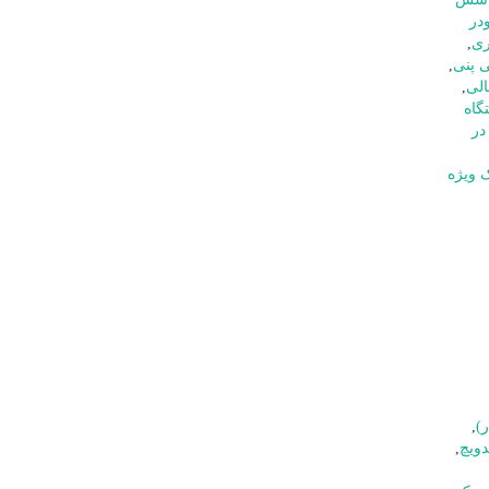
در
ری
,
 پنی
,
لی
,
گاه
در
 ویژه
)
,
دویچ
,