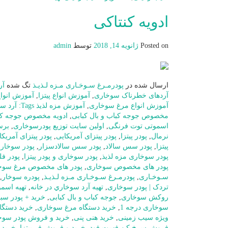
ادویه کنتاکی
Posted on
ژانویه 14, 2018
توسط
admin
ارسال شده در
پودرمـرغ سـوخـاری مـزه لـذیـذ
تگ شده
آر
آردهای خطرناک سوخاری
,
آموزش انواع پیتزا
,
آموزش انواع
آموزش انواع مرغ سوخاری
,
آموزش مزه لذیذ Tags: آرد سوخاری
مخصوص جوجه کباب و بال کبابی
,
ادویه مخصوص جوجه کبا
اسموتی توت فرنگی
,
اولین سایت توزیع پودرسوخاری
,
بر
نرمال
,
پودر پیتزا
,
پودر پیتزای آمریکایی
,
پودر پیتزای آمریکای
پیتزا
,
پودر سس سالاد
,
پودر سس سالادسزار
,
پودر سوخار
پودر سوخاری مزه لذیذ
,
پودر سوخاری و پودر پیتزا
,
پودر فل
پودر های مخصوص سوخاری
,
پودر های مخصوص مرغ سوخ
سـوخـاری
,
پودرمـرغ سـوخـاری مـزه لـذیـذ
,
پودره سوخار
,
تردک | پودر سوخاری
,
تهيه آرد سوخاري در خانه
,
تهیه اسم
روکش سوخاری
,
جوجه کباب و بال کبابی
,
خرید + پودر سب
سوخاری درجه 1
,
خرید دستگاه مرغ سوخاری
,
خرید دستگا
ویژه سیب زمینی
,
خرید هنی پنی
,
خرید و فروش پودر سوخ
فروش سرخ کن فست فود
,
خرید و فروش فر پیتزا
,
خرید 