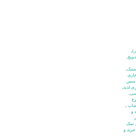
)
,
دویچ
,
ستیک
,
اری
ی سس
ی لذیذ
,
یسی
,
رغ
شاپ.
,
 و
 نمک
خرید و