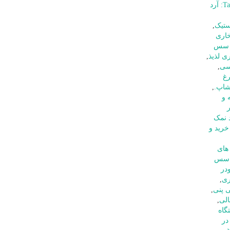
آموزش مزه لذیذ Tags: آرد
ستیک
,
اری
ی سس
ی لذیذ
,
یسی
,
رغ
شاپ.
,
 و
 نمک
خرید و
های
سس
در
ری
,
 پنی
,
لی
,
گاه
در