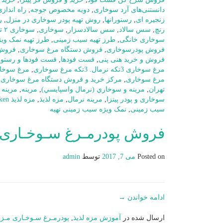
دانستنی‌های آرد سوخاری
,
دویه مخصوص جوجه
,
راه اندا
زنجیره ای
,
رستورانها
,
روش تهیه پودر سوخاری در منزل
,
ر
رنچ
,
سس سالاد
,
سس سالادسزار
,
سوخاری
,
سوخاری ۲ تکه نرمال
سوخاری خانگی
,
طرز تهیه سیب زمینی
,
طرز تهیه نمک وی
فروش پودرسوخاری
,
فروش دستگاه مرغ سوخاری
,
فروش 
فروش و خرید هنی پنی
,
فست فودها
,
فست فودها و رستورا
مرغ سوخاری 3تکه نرمال. 3تکه مرغ سوخاری
,
مرغ سوخا
مرغ سوخاری
,
مرکز خرید و فروش دستگاه مرغ سوخاری د
تهران
,
مرينه و سوخاري (نرمال واسپايسي)
,
مرینه
,
مرینه 
سوخاری و پودر پیتزا
,
مرینه نرمال
,
مزه لذیذ
,
مزه لذیذ Tags: fried chicken
سیب زمینی
,
نمک ویژه سیب زمینی تهیه
فروش پودرمـرغ سـوخـاری
Posted on
می 7, 2017
توسط
admin
ادامه خواندن
→
ارسال شده در
آموزش مزه لذیذ
,
پودرمـرغ سـوخـاری مـزه 