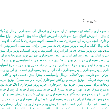
استریپس گلد
د سوخاری چگونه تهیه میشود؟
,
آرد سوخاری نرمال
,
آرد سوخاری نرمال (رگولار
 پیتزا ، آموزش انواع مرغ سوخاری، آموزش انواع ساندویچ.
,
آموزش انواع سان
,
آنچه درباره آرد سوخاری نمی دانستید
,
ادویه سوخاری یا کنتاکی
,
ادویه
ب وبال کبابی
,
ارسال پودر سوخاری به سراسر ایران
,
اسپایسی
,
استریپس
,
ا
ست
,
بهترین پودر سوخاری در ایران
,
پودر استریپس
,
پودر استیک
,
پودر پرک سوخ
ی و ایتالیایی
,
پودر پیتزای ایتالیایی
,
پودر سـوخـاری تهران
,
پودر سبزیجات برا
ی
,
پودر سوخاری درشت
,
پودر سوخاری فست فود مرینه اسپایسی
,
پودر سوخار
یمر
,
پودر فلیمر،
,
پودر مرغ سوخاری نرمال در چند مدل
,
پودر مرینه مرغ اسپا
اری
,
پودرسوخاری
,
پودرسوخاری دات آی آر
,
پودرسوخاری نقطه آی آر
,
پودرمـ
پودره سوخاریپ
,
پوردکنتاکی نرمال واسپایسی
,
پیتزا
,
پیتزا، فست فود و کافی 
وتی توت فرنگی
,
توزيع مرينه و روکش سوخاري(نرمال واسپايسي)
,
توزیع مرینه
زیجات برای سس پیتزا
,
خرید پودر سوخاری
,
خرید پودر سوخاری اعلا
,
خرید پودر
ه مرغ سوخاری در تهران
,
خرید سرخ کن
,
خرید سس پیتزا
,
خرید فر پیتزا
,
خرید
اری
,
خرید و فروش دستگاه مرغ سوخاری در تهران
,
خرید و فروش سرخ کن
,
و فروش فر پیتزا تهران
,
خریدپودرسوخاری
,
خودتان آرد سوخاری درست کنید
,
زی فست فود
,
راه اندازی فست فود - فروش پودر سوخاری
,
رستوران
,
رستوران 
وکش
,
روکش اسپایسی
,
روکش نرمال
,
سالاد و پیش غذا
,
سالادسزا
,
ساندویچ
,