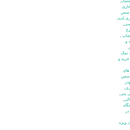
ستیک
,
اری
ی سس
ی لذیذ
,
یسی
,
رغ
شاپ.
,
 و
 نمک
خرید و
های
سس
در
ری
,
 پنی
,
لی
,
گاه
در
 ویژه