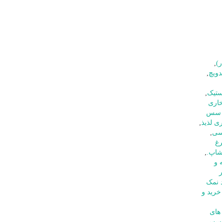
)
,
دویچ
,
ستیک
,
اری
ی سس
ی لذیذ
,
یسی
,
رغ
شاپ.
,
 و
 نمک
خرید و
های
سس