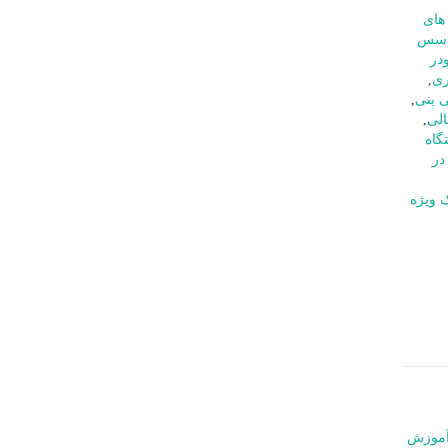
های
سس
در
ری
,
 پنی
,
لی
,
گاه
در
 ویژه
موزش