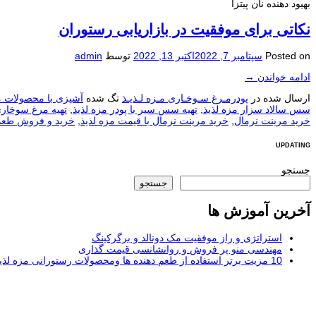
بهیود دهنده نان پیتزا
نکاتی برای موفقیت در بازاریابی رستوران
Posted on
سپتامبر 7, 2022
اکتبر 13, 2022
توسط
admin
ادامه خواندن
→
ارسال شده در
پودرمـرغ سـوخـاری مـزه لـذیـذ
تگ شده
آشپزی با محصولات م
سس سالاد سزار مزه لذیذ
,
تهیه سس سیر با پودر مزه لذیذ
,
تهیه مرغ سوخاری
خرید مرینت نرمال
,
خرید مرینت نرمال با قیمت مزه لذیذ
,
خرید و فروش طعم 
UPDATING
جستجو
جستجو
آخرین آموزش ها
استراتژی و راز موفقیت مک دونالد و برگرکینگ
مهندسی منو پر فروش و روانشانسی قیمت گذاری
10 مزیت برتر استفاده از طعم دهنده ها ومحصولات رستورانی مزه لذیذ