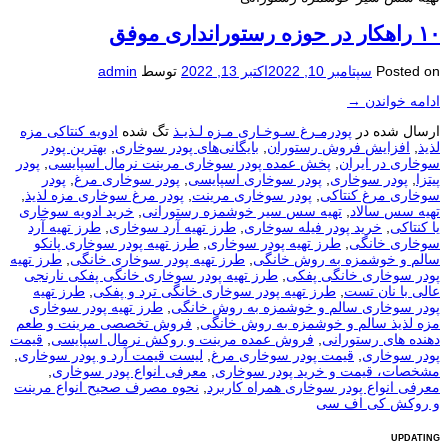
۱۰ راهکار در حوزه رستورانداری موفق
Posted on
سپتامبر 10, 2022
اکتبر 13, 2022
توسط
admin
ادامه خواندن
→
ارسال شده در
پودرمـرغ سـوخـاری مـزه لـذیـذ
تگ شده
ادویه کنتاکی مزه
لذیذ
,
افزایش فروش رستوران
,
بایگانی‌های پودر سوخاری
,
بهترین پودر
سوخاری در ایران
,
پخش عمده پودر سوخاری مرینت نرمال اسپایسی
,
پودر
پیتزا
,
پودر سوخاری
,
پودر سوخاری اسپایسی
,
پودر سوخاری مرغ
,
پودر
سوخاری مرغ کنتاکی
,
پودر سوخاری مرینت
,
پودر مرغ سوخاری مزه لذیذ
,
تهیه سس سالاد
,
تهیه سس سیر خوشمزه رستورانی
,
خرید ادویه سوخاری
یا کنتاکی
,
خرید پودر فیله سوخاری
,
طرز تهیه آرد سوخاری
,
طرز تهیه آرد
سوخاری خانگی
,
طرز تهیه پودر سوخاری
,
طرز تهیه پودر سوخاری پانکو
سالم و خوشمزه به روش خانگی
,
طرز تهیه پودر سوخاری خانگی
,
طرز تهیه
پودر سوخاری خانگی پفکی
,
طرز تهیه پودر سوخاری خانگی پفکی نارنجی
عالی با نان تست
,
طرز تهیه پودر سوخاری خانگی ترد و پفکی
,
طرز تهیه
پودر سوخاری سالم و خوشمزه به روش خانگی
,
طرز تهیه پودر سوخاری
مزه لذیذ سالم و خوشمزه به روش خانگی
,
فروش تخصصی مرینت و طعم
دهنده های رستورانی
,
فروش عمده مرینت و روکش نرمال اسپایسی
,
قیمت
پودر سوخاری
,
قیمت پودر سوخاری مرغ
,
لیست قیمت آرد و پودر سوخاری
,
مشخصات، قیمت و خرید پودر سوخاری
,
معرفی انواع پودر سوخاری
,
معرفی انواع پودر سوخاری همراه کاربرد
,
نحوه مصرف صحیح انواع مرینت
و روکش کی اف سی
UPDATING