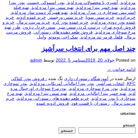
مزه لذیذ
,
آشپزی با محصولات مزه لذیذ
,
پودر اسموکی چیست
,
پودر پیتزا
مزه لذیذ
,
تهیه خمیر پیتزا مزه لذیذ
,
تهیه سس پیتزا مزه لذیذ
,
تهیه فیله
استریپس سوخاری در منزل مزه لذیذ
,
تهیه همیرگر دست ساز مزه لذیذ
,
خرید ادویه
,
خرید سس سویا
,
خرید سس ورچستر
,
خرید عمده ادویه
,
خرید
عمده پودر دودی مزه لذیذ
,
خرید عمده پودر کره
,
خرید مرینت نرمال
,
خرید و
فروش ادویه تهران
,
درست کردن سس سیر
,
سس خردل دیژون
,
طرز تهیه
مرغ سوخاری مزه لذیذ
,
فروش طعم دهنده های رستورانی
,
فروش مرینت
نرمال
,
فلفل قزمز تند مزه لذیذ
,
نمک اجی نوموتو
,
وانیل
چند اصل مهم برای انتخاب سرآشپز
Posted on
جولای 20, 2019
سپتامبر 5, 2022
توسط
admin
ادامه خواندن
→
ارسال شده در
آموزشگاه رستوران داری
تگ شده
- فروش پودر کنتاکی
KFC
,
انتخاب سرآشپز
,
پودر پیتزا ایتالیایی آمریکایی مزه لذیذ
,
پودر سوخاری
مزه لذیذ
,
پودر مرغ سوخاری مزه لذیذ
,
پودرمرغ سوخاری اورجینال مزه
لذیذ
,
تهیه خمیر پیتزا ایتالیایی مزه لذیذ
,
تهیه سس پیتزا مزه لذیذ
,
تهیه مرغ
سوخاری با پودر مزه لذیذ
,
خرید طعم دهنده های رستورانی مزه لذیذ
,
خرید
مرینت نرمال
,
رستوران یا فست فود
,
فروش ادویه عمده
UPDATING
جستجو
جستجو