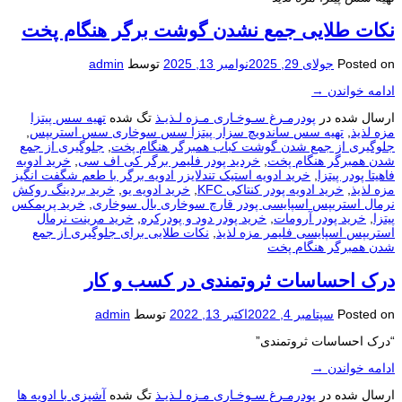
نکات طلایی جمع نشدن گوشت برگر هنگام پخت
Posted on
جولای 29, 2025
نوامبر 13, 2025
توسط
admin
ادامه خواندن
→
ارسال شده در
پودرمـرغ سـوخـاری مـزه لـذیـذ
تگ شده
تهیه سس پیتزا
مزه لذیذ
,
تهیه سس ساندویچ سزار پیتزا سس سوخاری سس استریپس
,
جلوگیری از جمع شدن گوشت کباب همبرگر هنگام پخت
,
جلوگیری از جمع
شدن همبرگر هنگام پخت
,
خردید پودر فلیمر برگر کی اف سی
,
خرید ادوبه
فاهیتا پودر پیتزا
,
خرید ادویه استیک تندلایزر ادویه برگر با طعم شگفت انگیز
مزه لذیذ
,
خرید ادویه پودر کنتاکی KFC
,
خرید ادویه یو
,
خرید بردینگ روکش
نرمال استریپس اسپایسی پودر قارچ سوخاری بال سوخاری
,
خرید پریمکس
پیتزا
,
خرید پودر آرومات
,
خرید پودر دود و پودرکره
,
خرید مرینت نرمال
استریپس اسپایسی فلیمر مزه لذیذ
,
نکات طلایی برای جلوگیری از جمع
شدن همبرگر هنگام پخت
درک احساسات ثروتمندی در کسب و کار
Posted on
سپتامبر 4, 2022
اکتبر 13, 2022
توسط
admin
“درک احساسات ثروتمندی”
ادامه خواندن
→
ارسال شده در
پودرمـرغ سـوخـاری مـزه لـذیـذ
تگ شده
آشپزی با ادویه ها