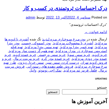
درک احساسات ثروتمندی در کسب و کار
Posted on
سپتامبر 4, 2022
اکتبر 13, 2022
توسط
admin
“درک احساسات ثروتمندی”
ادامه خواندن
→
ارسال شده در
پودرمـرغ سـوخـاری مـزه لـذیـذ
تگ شده
آشپزی با ادویه ها
مزه لذیذ
,
آشپزی با محصولات مزه لذیذ
,
پودر اسموکی چیست
,
پودر پیتزا
مزه لذیذ
,
تهیه خمیر پیتزا مزه لذیذ
,
تهیه سس پیتزا مزه لذیذ
,
تهیه فیله
استریپس سوخاری در منزل مزه لذیذ
,
تهیه همیرگر دست ساز مزه لذیذ
,
خرید ادویه
,
خرید سس سویا
,
خرید سس ورچستر
,
خرید عمده ادویه
,
خرید
عمده پودر دودی مزه لذیذ
,
خرید عمده پودر کره
,
خرید مرینت نرمال
,
خرید و
فروش ادویه تهران
,
درست کردن سس سیر
,
سس خردل دیژون
,
طرز تهیه
مرغ سوخاری مزه لذیذ
,
فروش طعم دهنده های رستورانی
,
فروش مرینت
نرمال
,
فلفل قزمز تند مزه لذیذ
,
نمک اجی نوموتو
,
وانیل
UPDATING
جستجو
جستجو
آخرین آموزش ها