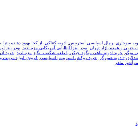
ویه سوخاری نرمال اسپایسی استریپس
,
ادویه کنتاکی
,
از کجا بهبود دهنده پیتزا 
ت جزیی و عمده بازار تهران
,
پودر پیتزا ایتالیایی آمریکایی مزه لذیذ
,
پودر پیتزا پ
ی میگو
,
خرید ادویه ماهی میگو+ چیکن با طعم شگفت انگیز مزه لذیذ
,
خرید ادو
ندلایزر+ادویه همیرگر
,
خرید روکش استریپس اسپایسی
,
فروش انواع مرینت و 
رآشپز ماهر