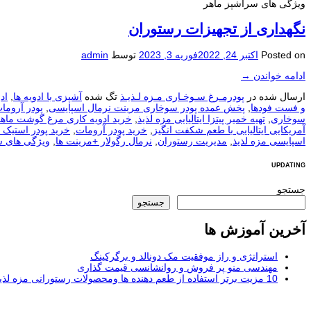
ویژگی های سرآشپز ماهر
نگهداری از تجهیزات رستوران
Posted on
اکتبر 24, 2022
فوریه 3, 2023
توسط
admin
ادامه خواندن
→
ارسال شده در
پودرمـرغ سـوخـاری مـزه لـذیـذ
تگ شده
آشپزی با ادویه ها
,
اد
و فست فودها
,
پخش عمده پودر سوخاری مرینت نرمال اسپایسی
,
پودر آروما
سوخاری
,
تهیه خمیر پیتزا ایتالیایی مزه لذیذ
,
خرید ادویه کاری مرغ گوشت ماه
آمریکایی ایتالیایی با طعم شکفت انگیز
,
خرید پودر آرومات
,
خرید پودر استیک ت
اسپایسی مزه لذیذ
,
مدیریت رستوران
,
نرمال رگولار +مرینت ها
,
ویژگی های س
UPDATING
جستجو
جستجو
آخرین آموزش ها
استراتژی و راز موفقیت مک دونالد و برگرکینگ
مهندسی منو پر فروش و روانشانسی قیمت گذاری
10 مزیت برتر استفاده از طعم دهنده ها ومحصولات رستورانی مزه لذیذ