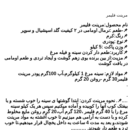
مرینت فلیمر
نام محصول:مرینت فلیمر
📌-طعم :نرمال اومامی در ۲ کیفیت گلد اسپشیال و سوپر
📌رنگ:کرم
📌نوع :پودری
📌وزن پاکت :5 کیلو
📌کاربرد:طعم دار کردن سینه و فیله مرغ
📌مزیت:از بین برنده بوی زهم گوشت و ایجاد تردی و طعم اومامی
در بافت گوشت
📌مواد لازم: سینه مرغ 1 کیلوگرم،آب 100گرم پودر مرینت
فلیمر30 گرم -روغن 20 گرم
.
.
….📌. نحوه مرینت کردن: ابتدا گوشتها ی سینه را خوب شسته و با
بیفتک کوب آنها را کوبیده و آماده میکنیم سپس هر یک کیلو سینه
مرغ را با 40 گرم فلیمر ،120 گرم آب،20 گرم روغن مایع مخلوط
کرده و با دست به آرامی هم میزنیم تا خوب آغشته به مواد مرینت
شودند،و بعد به مدت 4 ساعت به داخل یخچال قرار میدهیم،تا خوب
ترد و طعم دار شودند. ……….