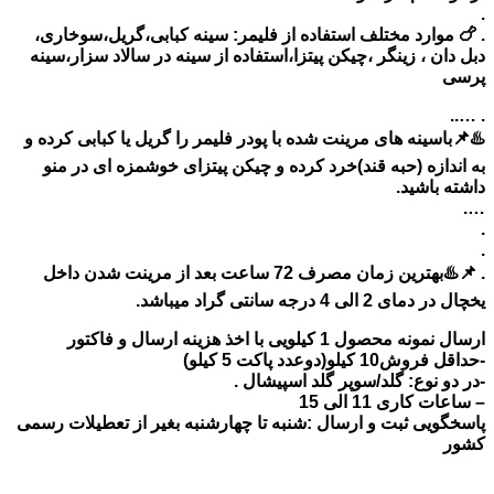
.
. 🍗 موارد مختلف استفاده از فلیمر: سینه کبابی،گریل،سوخاری،
دبل دان ، زینگر ،چیکن پیتزا،استفاده از سینه در سالاد سزار،سینه
پرسی
. …..
♨️📌باسینه های مرینت شده با پودر فلیمر را گریل یا کبابی کرده و
به اندازه (حبه قند)خرد کرده و چیکن پیتزای خوشمزه ای در منو
داشته باشید.
….
.
.
. 📌♨️بهترین زمان مصرف 72 ساعت بعد از مرینت شدن داخل
یخچال در دمای 2 الی 4 درجه سانتی گراد میباشد.
ارسال نمونه محصول 1 کیلویی با اخذ هزینه ارسال و فاکتور
-حداقل فروش10 کیلو(دوعدد پاکت 5 کیلو)
-در دو نوع: گلد/سوپر گلد اسپیشال .
– ساعات کاری 11 الی 15
پاسخگویی ثبت و ارسال :شنبه تا چهارشنبه بغیر از تعطیلات رسمی
کشور