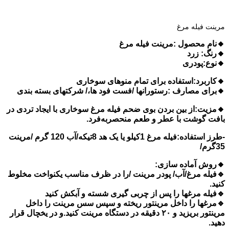
مرینت فیله مرغ
🔸نام محصول :مرینت فیله مرغ
🔸رنگ: زرد
🔸نوع:پودری
🔸کاربرد:استفاده برای تمام منوهای سوخاری
🔸برای مصارف :رستورانها /فست فود ها،/ شرکتهای بسته بندی
🔸مزیت:از بین بردن بوی ضحم فیله مرغ سوخاری با ایجاد تردی در
بافت گوشت با عطر و طعم منحصربه‌فرد.
-طرز استفاده:فیله مرغ 1کیلو یا یک هد 8تیکه/آب 120 گرم /مرینت
35گرم/
🔸روش آماده سازی:
🔹فیله مرغ/آب/ پودر مرینت /را در ظرف مناسب یکنواخت مخلوط
کنید.
🔹فیله مرغها را پس از چربی گیری شسته و آبکش کنید
🔹مرغها را داخل مرینتور ریخته و سپس سس مرینت را داخل
مرینتور بریزید و ۲۰ دقیقه در دستگاه مرینت کنید.و در یخچال قرار
دهید.