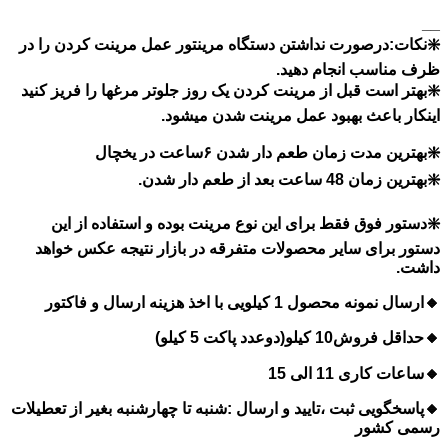
__
❇️نکات:درصورت نداشتن دستگاه مرینتور عمل مرینت کردن را در
ظرف مناسب انجام دهید.
❇️بهتر است قبل از مرینت کردن یک روز جلوتر مرغها را فریز کنید
اینکار باعث بهبود عمل مرینت شدن میشود.
❇️بهترین مدت زمان طعم دار شدن ۶ساعت در یخچال
❇️بهترین زمان 48 ساعت بعد از طعم دار شدن.
❇️دستور فوق فقط برای این نوع مرینت بوده و استفاده از این
دستور برای سایر محصولات متفرقه در بازار نتیجه عکس خواهد
داشت.
🔸ارسال نمونه محصول 1 کیلویی با اخذ هزینه ارسال و فاکتور
🔸حداقل فروش10 کیلو(دوعدد پاکت 5 کیلو)
🔸ساعات کاری 11 الی 15
🔸پاسخگویی ثبت ،تایید و ارسال :شنبه تا چهارشنبه بغیر از تعطیلات
رسمی کشور