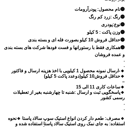
🟡نام محصول: پودرآرومات
🟡رنگ :زرد کم رنگ
🟡نوع:پودری
🟡وزن پاکت : 5 کیلو
🟡حداقل فروش 10 کیلو بصورت فله ای و بسته بندی
🟡همکاری فقط با رستورانها و فست فودها شرکت های بسته بندی
و عمده فروشان
.
.
🔸-ارسال نمونه محصول 1 کیلویی با اخذ هزینه ارسال و فاکتور
🔸حداقل فروش10 کیلو(دوعدد پاکت 5 کیلو)
–
🔸ساعات کاری 11 الی 15
🔸پاسخگویی ثبت و ارسال :شنبه تا چهارشنبه بغیر از تعطیلات
رسمی کشور
.
.
🔹مصرف: طعم دار کردن انواع استیک سوپ سالاد پاستا 🔹نحوه
استفاده: به جای نمک روی استیک سالاد پاستا استفاده شده و