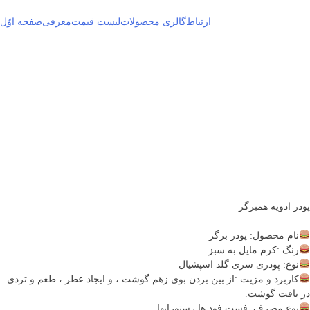
رش
ارتباط
گالری محصولات
لیست قیمت
معرفی
صفحه اوّل
ه
حتوی
پودر ادویه همبرگر
نام محصول: پودر برگر
رنگ :کرم مایل به سبز
نوع: پودری سری گلد اسپشیال
کاربرد و مزیت :از بین بردن بوی زهم گوشت ، و ایجاد عطر ، طعم و تردی
در بافت گوشت.
نوع مصرف :فست فود ها رستورانها .