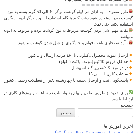
طرز مصرف : به ازای هر کیلو گوشت برگر 40 الی 50 گرم بسته به نوع
گوشت پودر استفاده شود دقت کنید هنگام استفاده از پودر برگر ادویه دیگری
استفاده نکنید حتی نمک
نکات مهم: شل بودن گوشت مربوط به نوع گوشت بوده و مربوط به ادویه
نمیباشد.
- آرد سوخاری باعث قوام و جلوگیری از شل شدن گوشت میشود
____
ارسال نمونه محصول 1کیلویی با اخذ هزینه ارسال و فاکتور
حداقل فروش10کیلو(دوعدد پاکت 5 کیلو)
در دو نوع: گلد/سوپر گلد اسپیشال .
ساعات کاری 11 الی 15
پاسخگویی ثبت و ارسال :شنبه تا چهارشنبه بغیر از تعطیلات رسمی کشور
برای خرید از طریق تماس و پیام به واتساپ در ساعات و روزهای کاری در
ارتباط باشید
جستجو
جستجو
آخرین آموزش ها
استراتژی و راز موفقیت مک دونالد و برگرکینگ