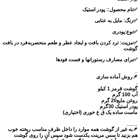
✅نام محصول:: پودر استیک
✅رنگ: مایل به عنابی
✅نوع:پودری
✅مزیت: ترد کردن بافت و ایجاد عطر و طعم منحصربه‌فرد در بافت
گوشت
✅برای مصارف رستورانها و فست فودها
_
📌روش آماده سازی
.
گوشت قرمز 1 کیلو
آب 100 گرم
روغن مایع20 گرم
پودر استیک 30گرم
ماست ساده یک ق غ خوری (اختیاری)
____
📌به غیر از گوشت همه موارد را داخل ظرف مناسب ریخته خوب
هم بزنید تا سس مرینت یکدست شود سپس آن را روی گوشت