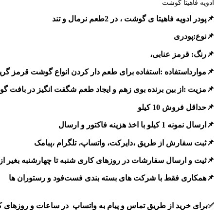
ادویه فاهیتا گوشت
📌پودر ادویه فاهیتا ی گوشت ، در 2طعم نرمال و تند
📌نوع:پودری
📌رنگ: قرمز عنابی،
📌موارداستفاده :استفاده برای طعم دار کردن انواع گوشت قرمز گری
📌مزیت :از بین برنده بوی زهم و ایجاد طعم شگفت انگیز در بافت گ
📌حداقل فروش 10 کیلو
📌ارسال نمونه 1 کیلو با اخذ هزینه فاکتور و ارسال
📌ثبت سفارش از طریق ،دایرکت، واتساپ، تلگرام ،پبامک
📌ثیت و ارسال سفارشات در روزهای کاری شنبه تا چهارشنبه بغیر از تعط
📌همکاری فقط با شرکت های بسته بندی فست‌فود و رستوران ها
✅برای خرید از طریق تماس و پیام به واتساپ در ساعات و روزهای کا