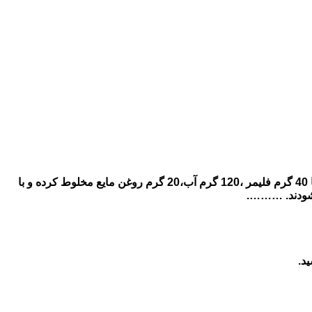
….📌. نحوه مرینت کردن: ابتدا گوشتها ی سینه را خوب شسته و با بیفتک کوب آنها را کوبیده و آماده میکنیم سپس هر یک کیلو سینه مرغ را با 40 گرم فلیمر ،120 گرم آب،20 گرم روغن مایع مخلوط کرده و با
د.