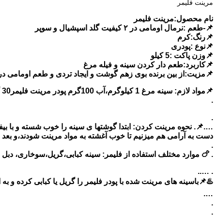
مرینت فلیمر
نام محصول:مرینت فلیمر
📌-طعم :نرمال اومامی در ۲ کیفیت گلد اسپشیال و سوپر
📌رنگ:کرم
📌نوع :پودری
📌وزن پاکت :5 کیلو
📌کاربرد:طعم دار کردن سینه و فیله مرغ
📌مزیت:از بین برنده بوی زهم گوشت و ایجاد تردی و طعم اومامی 
📌مواد لازم: سینه مرغ 1 کیلوگرم،آب 100گرم پودر مرینت فلیمر30 گرم -روغن 20 گرم
.
.
دست به آرامی هم میزنیم تا خوب آغشته به مواد مرینت شودند،و بعد به مدت 4 ساعت به داخل یخچال قرار میدهیم،تا خوب ترد و طعم د
.
. 🍗 موارد مختلف استفاده از فلیمر: سینه کبابی،گریل،سوخاری، دبل د
. …..
♨️📌باسینه های مرینت شده با پودر فلیمر را گریل یا کبابی کرده و به
….
.
.