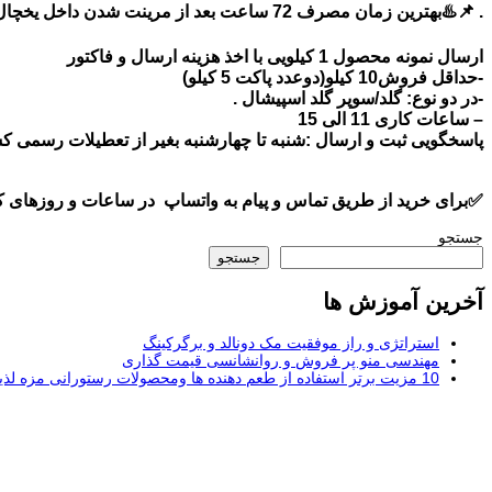
. 📌♨️بهترین زمان مصرف 72 ساعت بعد از مرینت شدن داخل یخچال در دمای 2 الی 4 درجه سانتی گراد میباشد.
ارسال نمونه محصول 1 کیلویی با اخذ هزینه ارسال و فاکتور
-حداقل فروش10 کیلو(دوعدد پاکت 5 کیلو)
-در دو نوع: گلد/سوپر گلد اسپیشال .
– ساعات کاری 11 الی 15
پاسخگویی ثبت و ارسال :شنبه تا چهارشنبه بغیر از تعطیلات رسمی ک
✅برای خرید از طریق تماس و پیام به واتساپ در ساعات و روزهای کا
جستجو
جستجو
آخرین آموزش ها
استراتژی و راز موفقیت مک دونالد و برگرکینگ
مهندسی منو پر فروش و روانشانسی قیمت گذاری
10 مزیت برتر استفاده از طعم دهنده ها ومحصولات رستورانی مزه لذیذ