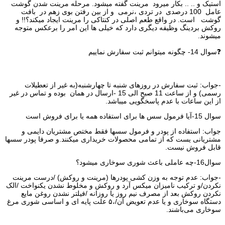
استیک و .. .. بکار میرود مرینت گفته میشود. مرحله مرینت شدن گوشت
عامل 100 درصدی در تردی ،نرمی و از بین رفتن بوی زهم در بافت
گوشت است. در واقع طعم اصلی در کنتاکی را مرینت ایجاد میکند؟!! و
روکش بردینگ وظیفه دیگری دارد که خیلی ها این امر را برعکس متوجه
میشوند.
❓سوال 14- چگونه میتوانم ثبت سفارش نماییم
-جواب: ثبت سفارش در روزهای شنبه تا چهارشنبه(به غیر از تعطیلات
رسمی) و از ساعت 11 صبح الی 15 -ارسال در همان بوده و تماس در غیر
از این ساعات با عدم پاسخگویی میباشد.
سوال 15-آیا فرمول سس ها برای استفاده همه یا برای فروش است
جواب: استفاده از پودر و فرمول سسها فقط مختص مشتریان دایمی و
مشتریانی یست که از تمامی محصولات خریداری میکنند.و صرفا پودر سسها
قابل فروش نیست.
سوال16-چه عاملی باعث شوری سوخاری میشود؟
-جواب: عدم توجه به وزن کشی پودرها (مرینت و روکش) /درست مرینت
نکردن/و ترکیب نامیزان میکس آرد و روکش و مخلوط نشدن یکنواخت /الک
نکردن روکش بعد از مصرف نیم روز یا روزانه /فیلتر نشدن روغن مایع
دستگاه سوخاری و یا عدم تعویض آن/،۵ علت پایه ای و اساسی شوری مرغ
سوخاری می‌باشند.