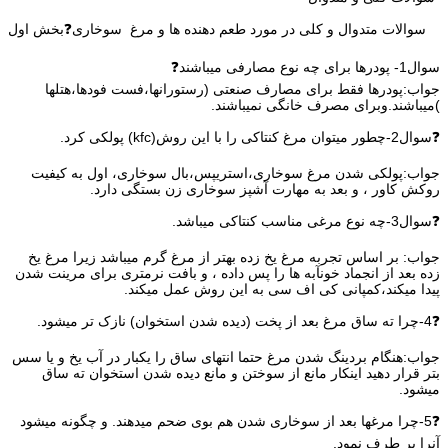
سوالات متدوال و کلی در مورد طعم دهنده ها و مرغ سوخاری❓بخش اول
سوال1- پودرها برای چه نوع مصارفی میباشند❓
جواب:پودرها فقط برای مصارف صنعتی (رستورانها،فست فودها،هتلها
)میباشند.وبرای مصرف خانگی نمیباشند.
❓سوال2-چطور میتوان مرغ کنتاکی را با این روش(kfc) پولکی کرد.
جواب:پولکی شدن مرغ سوخاری،استریپس،بال سوخاری، اول به کیفیت
روکش کاور ، و بعد به مهارت آشپز سوخاری زن بستگی دارد.
❓سوال3-چه نوع مرغی مناسب کنتاکی میباشد.
جواب: بر اساس تجربه مرغ یخ زده بهتر از مرغ گرم میباشد زیرا مرغ یخ
زده بعد از انجماد خونآبه ها را پس داده ، و بافت نرمتری برای مرینت شدن
پیدا میکند،کمپانی کی اف سی به این روش عمل میکند.
❓4-چرا ته ساق مرغ بعد از پخت (دیده شدن استخوان) نازک تر میشود.
جواب:هنگام بردینگ شدن مرغ حتما انتهای ساق را یکبار در آب یخ و یا سس
بتر قرار دهید اینکار مانع از سوختن و مانع دیده شدن استخوان ته ساق
میشود.
❓5-چرا مرغها بعد از سوخاری شدن هم بوی ضحم میدهند. و چگونه میشود
آنرا بر طرف نمود.