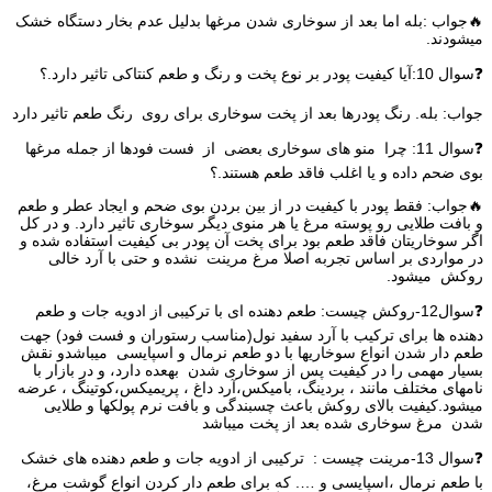
🔥جواب :بله اما بعد از سوخاری شدن مرغها بدلیل عدم بخار دستگاه خشک
میشودند.
❓سوال 10:آیا کیفیت پودر بر نوع پخت و رنگ و طعم کنتاکی تاثیر دارد.؟
جواب: بله. رنگ پودرها بعد از پخت سوخاری برای روی رنگ طعم تاثیر دارد
❓سوال 11: چرا منو های سوخاری بعضی از فست فودها از جمله مرغها
بوی ضحم داده و یا اغلب فاقد طعم هستند.؟
🔥جواب: فقط پودر با کیفیت در از بین بردن بوی ضحم و ایجاد عطر و طعم
و بافت طلایی رو پوسته مرغ یا هر منوی دیگر سوخاری تاثیر دارد. و در کل
اگر سوخاریتان فاقد طعم بود برای پخت آن پودر بی کیفیت استفاده شده و
در مواردی بر اساس تجربه اصلا مرغ مرینت نشده و حتی با آرد خالی
روکش میشود.
❓سوال12-روکش چیست: طعم دهنده ای با ترکیبی از ادویه جات و طعم
دهنده ها برای ترکیب با آرد سفید نول(مناسب رستوران و فست فود) جهت
طعم دار شدن انواع سوخاریها با دو طعم نرمال و اسپایسی میباشدو نقش
بسیار مهمی را در کیفیت پس از سوخاری شدن بهعده دارد، و در بازار با
نامهای مختلف مانند ، بردینگ، بامیکس،آرد داغ ، پریمیکس،کوتینگ ، عرضه
میشود.کیفیت بالای روکش باعث چسبندگی و بافت نرم پولکها و طلایی
شدن مرغ سوخاری شده بعد از پخت میباشد
❓سوال 13-مرینت چیست : ترکیبی از ادویه جات و طعم دهنده های خشک
با طعم نرمال ،اسپایسی و …. که برای طعم دار کردن انواع گوشت مرغ،