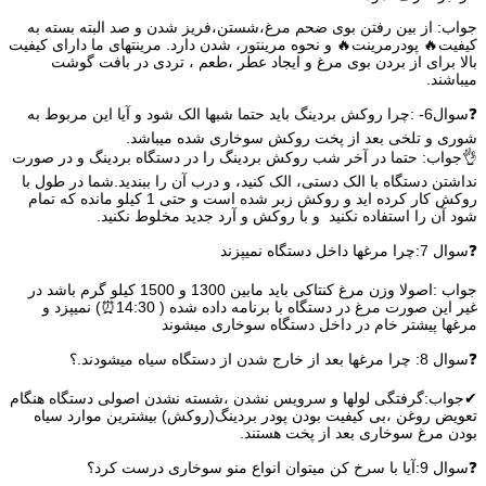
جواب: از بین رفتن بوی ضحم مرغ،شستن،فریز شدن و صد البته بسته به
کیفیت🔥 پودرمرینت🔥 و نحوه مرینتور، شدن دارد. مرینتهای ما دارای کیفیت
بالا برای از بردن بوی مرغ و ایجاد عطر ،طعم ، تردی در بافت گوشت
میباشند.
❓سوال6- :چرا روکش بردینگ باید حتما شبها الک شود و آیا این مربوط به
شوری و تلخی بعد از پخت روکش سوخاری شده میباشد.
👌جواب: حتما در آخر شب روکش بردینگ را در دستگاه بردینگ و در صورت
نداشتن دستگاه با الک دستی، الک کنید، و درب آن را ببندید.شما در طول با
روکش کار کرده اید و روکش زبر شده است و حتی 1 کیلو مانده که تمام
شود آن را استفاده نکنید و با روکش و آرد جدید مخلوط نکنید.
❓سوال 7:چرا مرغها داخل دستگاه نمیپزند
جواب :اصولا وزن مرغ کنتاکی باید مابین 1300 و 1500 کیلو گرم باشد در
غیر این صورت مرغ در دستگاه با برنامه داده شده ( 14:30⏰) نمیپزد و
مرغها پیشتر خام در داخل دستگاه سوخاری میشوند
❓سوال 8: چرا مرغها بعد از خارج شدن از دستگاه سیاه میشودند.؟
✔جواب:گرفتگی لولها و سرویس نشدن ،شسته نشدن اصولی دستگاه هنگام
تعویض روغن ،بی کیفیت بودن پودر بردینگ(روکش) بیشترین موارد سیاه
بودن مرغ سوخاری بعد از پخت هستند.
❓سوال 9:آیا با سرخ کن میتوان انواع منو سوخاری درست کرد؟