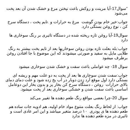
“سوال17-آیا مرینت و روکش باعث نپختن مرغ و خشک شدن آن بعد پخت
می‌شود
جواب:خیر خام بودن گوشت مرغ به حرارات و .تایم پخت ، دستگاه سرخ
کن ، نوع روغن بستگی دارد.
سوال19-آیا روغن تازه ریخته شده در دستگاه تاثیری بر رنگ سوخاری ها
دارد
جواب:بله بعلت تازه بودن روغن سوخاریها بعد از تایم یخت بیشتر به رنگ
طلایی مایل به سفید و صورتی میشودند که این موضوع با جا افتادن روغن
برطرف میشود
سوال 18- چه عواملی باعث سفت و خشک شدن سوخاری میشود
جواب:سفت شدن سوخاری ها بعد از پخت به دو علت مهم و ریشه ای
بستگی دارد اول موقع آرد زدن دوبار در آب یخ زده شود و علت دمای دمای
بالای حرارات روغن ، دستگاه سرخ کن بخار پز و بدون بخار این دوعامل
اساسی باعث سفت شدن و خشکی سوخاری بعد از پخت میشود.
سوال 20-چرا بعضی مواقع رنگ طعم دهنده ها تغییر می‌کند
جواب: از لحاظ رنگ بعلت متنوع مواد خام اولیه، هم ادویه جات ساده هم
طعم دهنده ها ی پودری ۱۰ درصد متغیر میباشد و این امر عادی است و
تاثیری در مزه طعم دهنده ها ندارد