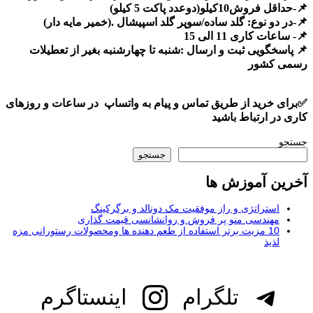
📌-حداقل فروش10کیلو(دوعدد پاکت 5 کیلو)
📌-در دو نوع: گلد ساده/سوپر گلد اسپیشال .(خمیر مایه دار)
📌- ساعات کاری 11 الی 15
📌 پاسخگویی ثبت و ارسال :شنبه تا چهارشنبه بغیر از تعطیلات
رسمی کشور
✅برای خرید از طریق تماس و پیام به واتساپ در ساعات و روزهای
کاری در ارتباط باشید
جستجو
جستجو
آخرین آموزش ها
استراتژی و راز موفقیت مک دونالد و برگرکینگ
مهندسی منو پر فروش و روانشانسی قیمت گذاری
10 مزیت برتر استفاده از طعم دهنده ها ومحصولات رستورانی مزه
لذیذ
تلگرام
اینستاگرم