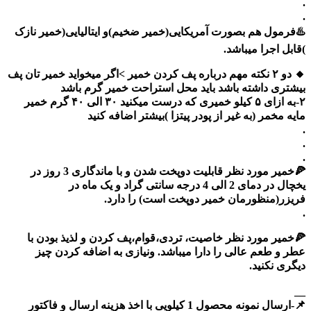
.
.
♨️فرمول هم بصورت آمریکایی(خمیر ضخیم)و ایتالیایی(خمیر نازک
)قابل اجرا میباشد.
🔸 دو ۲ نکته مهم درباره پف کردن خمیر >اگر میخواید خمیر تان پف
بیشتری داشته باشد باید محل استراحت خمیر گرم باشد
۲-به ازای ۵ کیلو خمیری که درست میکنید ۳۰ الی ۴۰ گرم خمیر
مایه مخمر (به غیر از پودر پیتزا )بیشتر اضافه کنید
.
.
.
🍕خمیر مورد نظر قابلیت دوپخت شدن و با ماندگاری 3 روز در
یخچال در دمای 2 الی 4 درجه سانتی گراد و یک ماه در
فریزر(منظورمان خمیر دوپخت است) را دارد.
.
🍕خمیر مورد نظر خاصیت، تردی،قوام،پف کردن و لذیذ بودن با
عطر و طعم عالی را دارا میباشد. ونیازی به اضافه کردن چیز
دیگری نکنید.
__
📌-ارسال نمونه محصول 1 کیلویی با اخذ هزینه ارسال و فاکتور