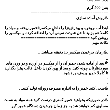
پیتزا 500 گرم
===================================
♨️روش آماده سازی
ابتدا آب ،روغن، و پودر#پیتزا را داخل میکسر#خمیر ریخته و مواد را
کاملا هم بزنید تا حل شودند. سپس آرد را اضافه کرده و میکسیر را
روشن کنید ===============================
نکات مهم
.♨️زمان چرخیدن میکسر 15 دقیقه میباشد. ..
..
🍕بعد از آماده شدن خمیر آن را از میکسر در آورده و در وزن های
موردنظرتان چونه کنید. و بعد از پهن کردن داخل قالب پیتزا بگذارید
تا کاملا خمیر پروف(ور) شود.
.
.
♨️سعی کنید خمیر را به اندازه مصرف روزانه تولید کنید. .
.
♨️در صورتیکه بخواهید خمیر کمتری درست کنید همه مواد به نسبت
مساوی کم خواهند شد به جز زمان چرخیدن دستگاه خمیر گیر