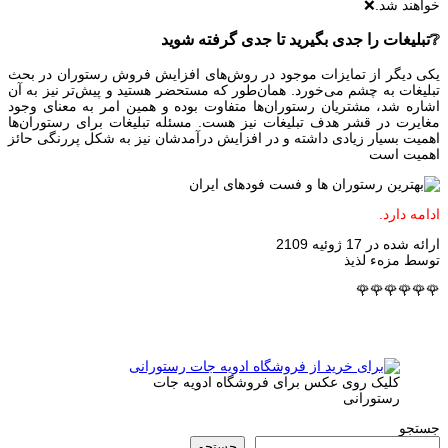
خواهند شد.❌
❔تبلیغات را جدی بگیرید تا جدی گرفته شوید
یکی دیگر از تمایزات موجود در روش‌های افزایش فروش رستوران در بحث
تبلیغات به چشم می‌خورد. همان‌طور که مستحضر هستید و پیش‌تر نیز به آن
اشاره شد، مشتریان رستوران‌ها متفاوت بوده و همین امر به معنای وجود
مغایرت در قشر هدف تبلیغات نیز هست. مسئله تبلیغات برای رستوران‌ها
اهمیت بسیار زیادی داشته و در افزایش درآمدشان نیز به شکل پررنگی حائز
اهمیت است
ادامه دارد.
ارائه شده در 17 ژوئیه 2109
توسط مزهء لذیذ
🌹🌹🌹🌹🌹🌹
کلیک روی عکس برای فروشگاه ادویه جات
رستورانی
جستجو
جستجو