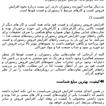
به دنبال مباحث آموزنده رستوران داری، این پست درباره نحوه افزایش
فروش کسب و کارهای مرتبط با رستوران و فست فودها است.
(قسمت 1)
افزایش فروش رستوران و فست فود مانند همه کسب و کار های دیگر از
اهمیت بالایی برای کارفرمایان و کارآفرینان این حوزه برخوردار بوده و
تجارت‌های غذایی مطرح جهان همواره مبالغ هنگفتی را صرف تحقیقات برای
یافتن راه‌های نوین افزایش فروش رستوران و سایر زمینه‌های صنعت غذا —
می‌کنند. ما نیز این بار به بررسی راه‌های افزایش فروش رستوران و فست
فود پرداخته و نگاهی خواهیم داشت به شیوه‌های موثر بالا بردن فروش این
دو حوزه پر سود و جذاب صنعت غذا و مواد خوراکی.
البته از آن‌جایی که تفاوت‌هایی میان رستوران‌، و فست فودها (از منظر
سیستم فعالیتی) وجود داشته و هر یک به نحو منحصر به فردی در تامین غذا
دخیل‌اند، وجود برخی تمایزات میان شیوه‌های افزایش فروش رستوران و
فست فود نیز دور از انتظار نیست؛ لذا در این مطلب، علاوه بر بررسی
راه‌های افزایش تفاوت‌های احتمالی در رویکردهای مناسب را نیز از نظر
خواهیم گذراند.
🔊کیفیت، بهترین مبلغ شماست
در همین ابتدای مبحث افزایش فروش می‌بایست به این نکته اشاره داشته
باشیم که «کیفیت» یکی از اولویت‌های کسب و کار های مبتنی بر غذا بوده و
بدون داشتن محصولی با کیفیت در وهله اول، افزایش فروش و سایر
زمینه‌های مرتبط، امر دشواری خواهد بود.