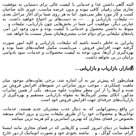
البته گاهی داشتن غذا و خدماتی با کیفیت عالی برای دستیابی به موفقیت
تجاری میان رقیبان کافی نبوده و بدون عرضه مناسب، چیزی عاید صاحبان
کسب و کار مورد نظر نمی‌شود. اما به هر روی شما برای آغاز مراحل بعدی
— تبلیغات، بازاریابی و … — به دست‌های پر احتیاج خواهید داشت. به
عبارتی دیگر، موفقیت آتی شما در بخش‌هایی چون بازاریابی، تبلیغات و …
منوط به داشتن محصول و خدماتی با کیفیت بوده و بدون وجود این امر،
پایه‌های تبلیغاتی برای دوام جذب مشتری‌هایتان بسیار سست بنا خواهد شد.
بنابراین به خاطر داشته باشید که تبلیغات، بازاریابی و کلیه امور صورت
گرفته جهت افزایش فروش ، می‌بایست مکمل فعالیت‌های شما بوده و
بهره‌گیری از آن‌ها، بدون توجه به کیفیت محصولات و خدمات، سود بادوامی
برایتان در پی نخواهد داشت.
💰بازار، بازاریاب و بازاریابی…
همان‌طور که پیش‌تر نیز به آن اشاره شد، برخی تفاوت‌های موجود میان
ماهیت عملکردی ، موجب بروز تمایزاتی در شیوه‌های افزایش فروش نیز
شده و آن‌ها را از این منظر متفاوت جلوه می‌دهد. یکی از همین تمایزات
مذکور، اتکای بیشتر کترینگ‌ها به مقوله بازاریابی مستقیم و بهره‌گیری از
بازاریاب‌های حرفه‌ای جهت افزایش فروش خود است.
در واقع رستورانهایی که به دنبال جذب مشتریان جدید هستند، خدمات،
توانایی‌ها و محصولات خود را از طریق تبلیغات مدرن و بروز انجام میدهند
بخصوص در فضای مجازی که بهترین آسانترین و کم هزینه ترین میباشد
❌مطمنا در دنیای امروز کسب و کارهایی که در فضای مجازی مانند اینستا
گرام، سایت گوگل ، و .. .نباشند بخودی خود و بصورت اتوماتیک از دور خارج