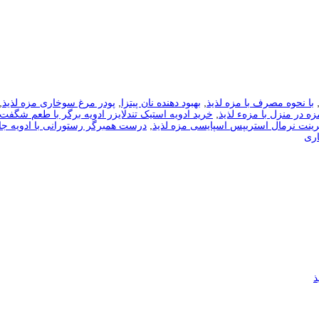
با نحوه مصرف با مزه لذیذ
,
بهبود دهنده نان پیتزا
,
پودر مرغ سوخاری مزه لذیذ
,
 در منزل با مزهء لذیذ
,
خرید ادویه استیک تندلایزر ادویه برگر با طعم شگفت 
ینت نرمال استریپس اسپایسی مزه لذیذ
,
درست همبرگر رستورانی با ادویه جا
ری