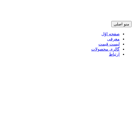
پرش
منو اصلی
به
محتوی
صفحه اوّل
معرفی
لیست قیمت
گالری محصولات
ارتباط