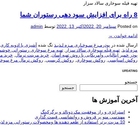
تهیه فیله سوخاری سالاد سزار
8 راه برای افزایش سود دهی رستوران شما
Posted on
سپتامبر 20, 2022
اکتبر 13, 2022
توسط
admin
ادامه خواندن
→
ارسال شده در
پودرمـرغ سـوخـاری مـزه لـذیـذ
تگ شده
آشپزی با ادویه کاری
,
مزه لذیذ
,
تهیه فیله سوخاری سالاد سزار
,
تهیه مرغ سوخاری رستورانی خوشمزه
پودر خمیر ایتالیایی وآمریکایی با روش تهیه آسان
,
خرید مرینت نرمال
,
خرید مر
روکش اسپایسی
,
روکش سوخاری
,
روکش کریسپی
,
روکش نرمال مرغ سوخا
UPDATING
جستجو
جستجو
آخرین آموزش ها
استراتژی و راز موفقیت مک دونالد و برگرکینگ
مهندسی منو پر فروش و روانشانسی قیمت گذاری
10 مزیت برتر استفاده از طعم دهنده ها ومحصولات رستورانی مزه لذیذ