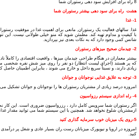
8 راه برای افزایش سود دهی رستوران شما
هشت راه برای سود دهی بیشتر رستوران شما
1- غذا
غذا. سالهای فعالیت یک رستوران, مانعی برای اهمیت غذا در موفقیت رستوران ت
با کیفیت و مداوم تهیه کند. مطمئن شوید که منو خیلی طولانی نیست. این تن
شانس کمی وجود دارد كه به نكات بعدی نیز بپردازید.
2- چیدمان صحیح میزهای رستوران
بیشتر معماران در هنگام طراحی چیدمان میزها ، واقعیت اقتصادی را کاملاً نا
که پر هستند (اجرای لیست انتظار) دو نفر را روی میز شش نفره شخصی می ن
زیادی دارند، و نسبتاً سریع داخل و خارج می شوند ، بنابراین اطمینان حاصل ک
3- توجه به علایق غذایی نوجوانان و جوانان
امروزه درصد زیادی از مشتریان رستوران ها را نوجوانان و جوانان تشکیل می
4- راه اندازی سیستم رزواسیون
اگر رستوران شما سرویس کامل دارد ، رزرواسیون ضروری است. این کار نه تنه
ازمشتریان شلوغ نخواهد شد. همچنین با این سیستم شما می توانید مقدار غذ
5-روی یک میزبان خوب سرمایه گذاری کنید
امروزه در اروپا و نیویورک میزبانان رست.ران بسیار عادی و شغل پر درآمدی 
کنید.