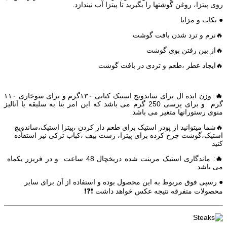
روی پیتزا، روغن گوشتها را بگیرید تا پیتزا آب نیندازد.
● نکات و مزایا
🔥نرم و ترد شدن بافت گوشت
🔥از بین رفتن بوی گوشت
🔥ایجاد عطر ،طعم و تردی در بافت گوشت
🔥
: وزن ایده ال برای ساندویچ استیک کبابی ۱۳۰گرم و برای سوخاری ۱۱۰
گرم و برای پرسی 250 گرم می باشد که این امر بنا به سلیقه یا آنالیز
منوی رستورانها متغیر می باشد
🔥شما میتوانید از پودر استیک برای طعم دار کردن ،پیتزا استیک،ساندویچ
استیک،گوشت چرخ کرده برای پیتزا، رست بیف ،کباب ترکی نیز استفاده
کنید
🔥
: ماندگاری استیک مرینت شده دریخچال 48 ساعت و در فریزر یکماه
می باشد.
● رسپی فوق مربوط به این محصول بوده و استفاده از آن برای سایر
محصولات متفرقه نتیجه عکس خواهد داشت ❗❓❗