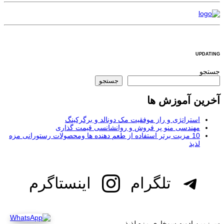
UPDATING
جستجو
جستجو
آخرین آموزش ها
استراتژی و راز موفقیت مک دونالد و برگرکینگ
مهندسی منو پر فروش و روانشانسی قیمت گذاری
10 مزیت برتر استفاده از طعم دهنده ها ومحصولات رستورانی مزه
لذیذ
تلگرام
اینستاگرم
سرزمین ادویه سوخاری مزه لذیذ