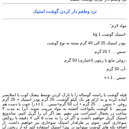
ترد وطعم دار کردن گوشت استیک
مواد لازم”:
-استیک گوشت 1 kg
-پودر استیک 25 الی 40 گرم بسته به نوع گوشت
-سس ….؟ 25 گرم
-روغن مایع یا زیتون (اختیاری) 50 گرم
-آب 50 گرم
-سس…1 t–t
فیله گوشت یا راسته گوساله را با نازک کردن توسط بیفتک کوب یا اسلایسر
آماده کرده و به ازای هر یک کیلو گوشت، 25 گرم پودر استیک + 25 گرم
روغن + سس …. 25 گرم + آب 50 گرم+سس….1 t-t را خوب با دست هم
میزنیم تا گوشت یکنواخت آغشته به مواد مرینت شوند. آنرا به مدت ۳
ساعت در یخچال استراحت می دهیم. بعد اگر آن را گریل کنیم، ساندویچ
استیک گریل خواهیم داشت و اگر آن را به مدت ۵ الی ۷ دقیقه با روکش
سوخاری کنیم، منوی پر طرفدار اسیتک سوخاری نیز خواهیم داشت. از
اضافه تکه های گوشت میتوانید در پیتزا استیک استفاده کنید که از ریختن آن