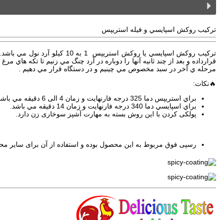
تركيب روكش اسپايسي و فيله استريپس
تركيب روكش اسپايسي یا روکش ا
قرارداده و بعد از چند ثانيه آنها را دوباره در آرد چنگ مي­ زنيم تا تكه هاي 
مرحله­ ي آخر در سبد مخصوص مي­ چينيم و در دستگاه قرار مي­ دهيم .
🔥نکات:
براي استريپس دما 325 درجه فارنهایت و زمان 4 الی 6 دقيقه مي ­باشد .
براي اسپايسي دما 340 درجه فارنهایت و زمان 14 دقيقه مي ­باشد.
پولکی کردن با این روش بسته به مهارت آشپز سوخاری زن دارد.
رسپی فوق مربوط به این محصول بوده و استفاده از آن برای سایر م