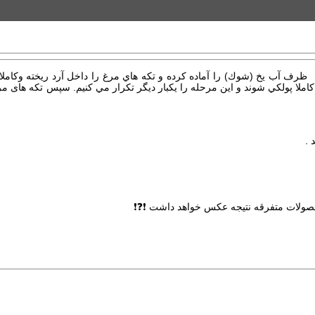
ستریپس 1 به 10 كيلو آرد نول مي ­باشد. ظرف آب يخ (شوك) را آماده كرده و تكه ­هاي مرغ را داخل
مرغ كاملا پولكي شوند و اين مرحله را يكبار ديگر تكرار مي ­كنيم. سپس تكه­ های 
حصولات متفرقه نتیجه عکس خواهد داشت ❗❓❗