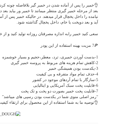
👌خمیر را پس از آماده شدن در خمیر گیر بلافاصله چونه کرده و
بعد از مرحله خمیر گیری منتظر میمانند تا خمیر ور بیاید بعد
نیامده را داخل یخچال قرار میدهند. در حالیکه خمیر پس از آ
آید و بعد دوپخت یا خام، داخل یخچال گذاشته شود.
سعی کنید خمیر رابه اندازه مصرفتان روزانه تولید کنید و از خم
🍕7 مزیت بهینه استفاده از این پودر
1-بدست آوردن خمیری، ترد، معطر،حجیم و بسیار خوشمزه
2-کاهش تمام هزینه های مربوط به پروسه خمیر گیری
3-یکدست بودن همیشگی خمیر
4-حذف تمام مواد متفرقه و بی کیفیت
5-سازگار با تمام آردهای موجود در کشور
6-قابلیت پخت سبک آمریکایی و ایتالیایی
7-قابلیت پخت خمیر بصورت دو پخت و تک پخت
“رمز اصلی منوی شما در یکدست بودن رسپی های میباشد”
👌توصیه ما به شما استفاده از این محصول برای ارتقاء کیف