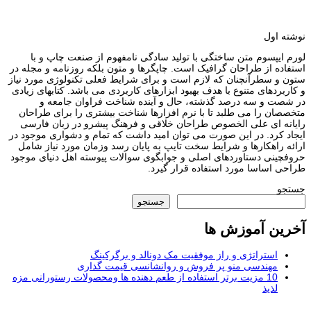
نوشته اول
لورم ایپسوم متن ساختگی با تولید سادگی نامفهوم از صنعت چاپ و با
استفاده از طراحان گرافیک است. چاپگرها و متون بلکه روزنامه و مجله در
ستون و سطرآنچنان که لازم است و برای شرایط فعلی تکنولوژی مورد نیاز
و کاربردهای متنوع با هدف بهبود ابزارهای کاربردی می باشد. کتابهای زیادی
در شصت و سه درصد گذشته، حال و آینده شناخت فراوان جامعه و
متخصصان را می طلبد تا با نرم افزارها شناخت بیشتری را برای طراحان
رایانه ای علی الخصوص طراحان خلاقی و فرهنگ پیشرو در زبان فارسی
ایجاد کرد. در این صورت می توان امید داشت که تمام و دشواری موجود در
ارائه راهکارها و شرایط سخت تایپ به پایان رسد وزمان مورد نیاز شامل
حروفچینی دستاوردهای اصلی و جوابگوی سوالات پیوسته اهل دنیای موجود
طراحی اساسا مورد استفاده قرار گیرد.
جستجو
جستجو
آخرین آموزش ها
استراتژی و راز موفقیت مک دونالد و برگرکینگ
مهندسی منو پر فروش و روانشانسی قیمت گذاری
10 مزیت برتر استفاده از طعم دهنده ها ومحصولات رستورانی مزه
لذیذ