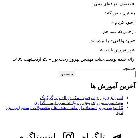
🔸تخفیف حرفه‌ای یعنی:
مشتری حس کند:
«سود کردم»
درحالی‌که شما هم:
«سود واقعی» را برده اید.
🔹پر فروش باشید🔹
ارائه شده توسط،جناب مهندس بهروز رجب پور – 23 اردبیشهت 1405
جستجو
جستجو
آخرین آموزش ها
استراتژی و راز موفقیت مک دونالد و برگرکینگ
مهندسی منو پر فروش و روانشانسی قیمت گذاری
10 مزیت برتر استفاده از طعم دهنده ها ومحصولات رستورانی مزه
لذیذ
تلگرام
اینستاگرم