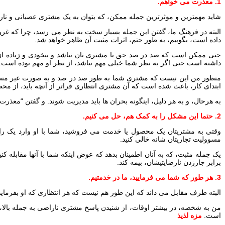
1. معذرت می خواهم.
شاید مهمترین و موثرترین جمله ممکن، که بتوان به یک مشتری عصبانی و نا
البته در فرهنگ ما، گفتن این جمله بسیار سخت به نظر می رسد، چرا که غرور 
داده است، بگوییم، به طور حتم، اثرات مثبت آن ظاهر خواهد شد.
حتی ممکن است که صد در صد حق با مشتری تان نباشد و بیخودی و زیاده از ح
داشته است حتی اگر به نظر شما خیلی مهم نباشد، از نظر او مهم بوده است. 
منظور من این نیست که مشتری شما به طور صد در صد و به صورت غیر منطقی
ابتدای کار، باعث شده است که آن مشتری انتظاری فراتر از آنچه باید، از م
به هرحال، و به هر دلیل، اینگونه بحران ها باید مدیریت شوند. و گفتن “مع
2. حتما این مشکل را به کمک هم، حل می کنیم.
وقتی به مشتریتان یک محصول یا خدمت می فروشید، شما با او وارد یک رابطه
مسوولیت تجاریتان شانه خالی کنید.
یک جمله مثبت، که به آنان اطمینان بدهد که عوض اینکه شما با آنها مقابله 
برابر جارزدن نارضایتیشان، بیمه کند.
3. هر طور که شما می فرمایید، ما در خدمتیم.
البته طرف مقابل می داند که این طور هم نیست که هر انتظاری که او بفرماید،
من به شخصه، در بیشتر اوقات، از شنیدن پاسخ مشتری ناراضی به جمله بالا، 
است.
مزه لذیذ