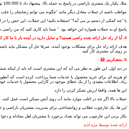
مثلا، یکبار یک مشتری ناراضی در پاسخ به جمله بالا، پیشنهاد داد تا 100.000 تومان برایش تخفیف داده شود در حالیکه من حاضر بودم دو برابر این مقدار را هم برای جلب رضایت او، تخفیف بدهم.
مواظب باشید از جملات معادل دیگر مانند “چگونه می توانم رضایتتان را جلب 
یا “چه کمکی از دستم بر می آید؟” استفاده نکنید! این جملات، این حس را در ا
پاسخ او به جملات همواره این خواهد بود: ” شما باید کاری کنید که من راضی
4. آیا از راه حل ارائه شده راضی هستید؟ و تمایل دارید در آینده باز با ما کار کنید (چیزی از ما بخرید)؟
هدف ارائه راه حل برای مشکلات بوجود آمده، صرفا حل آن مشکل نباید باشد. چ
بر روی آن مشتری کار کنید.
5. متشکریم. 🙌
در دید اول، این طور به نظر می آید که این مشتری است که باید از اینکه شما
او هزینه ای برای خرید محصول یا خدمات شما پرداخت کرده است که آنطور ک
زیاد، اطلاعات مفیدی را از یک خطای موجود در کارایی محصول یا خدمات خود، یا
این ها همه، واقعا ارزش تشکر کردن را دارد.
جملات بالا اگر چه در اغلب موارد مانند آب روی آتش ممکن است عمل کنند، ا
این ها، یک چارچوب عقلانی و روانشناختی برای مدیریت مشتریان ناراضی و عصب
بکار بردن این چارچوب می تواند تعداد برخورد با مشتریان اهل مجادله و دعوا
ارائه شده توسط مزه لذیذ