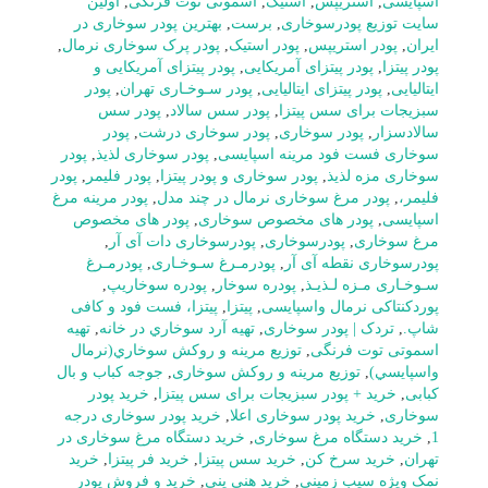
اسپایسی
,
استریپس
,
استیک
,
اسموتی توت فرنگی
,
اولین
سایت توزیع پودرسوخاری
,
برست
,
بهترین پودر سوخاری در
ایران
,
پودر استریپس
,
پودر استیک
,
پودر پرک سوخاری نرمال
,
پودر پیتزا
,
پودر پیتزای آمریکایی
,
پودر پیتزای آمریکایی و
ایتالیایی
,
پودر پیتزای ایتالیایی
,
پودر سـوخـاری تهران
,
پودر
سبزیجات برای سس پیتزا
,
پودر سس سالاد
,
پودر سس
سالادسزار
,
پودر سوخاری
,
پودر سوخاری درشت
,
پودر
سوخاری فست فود مرینه اسپایسی
,
پودر سوخاری لذیذ
,
پودر
سوخاری مزه لذیذ
,
پودر سوخاری و پودر پیتزا
,
پودر فلیمر
,
پودر
فلیمر،
,
پودر مرغ سوخاری نرمال در چند مدل
,
پودر مرینه مرغ
اسپایسی
,
پودر های مخصوص سوخاری
,
پودر های مخصوص
مرغ سوخاری
,
پودرسوخاری
,
پودرسوخاری دات آی آر
,
پودرسوخاری نقطه آی آر
,
پودرمـرغ سـوخـاری
,
پودرمـرغ
سـوخـاری مـزه لـذیـذ
,
پودره سوخار
,
پودره سوخاریپ
,
پوردکنتاکی نرمال واسپایسی
,
پیتزا
,
پیتزا، فست فود و کافی
شاپ.
,
تردک | پودر سوخاری
,
تهيه آرد سوخاري در خانه
,
تهیه
اسموتی توت فرنگی
,
توزيع مرينه و روکش سوخاري(نرمال
واسپايسي)
,
توزیع مرینه و روکش سوخاری
,
جوجه کباب و بال
کبابی
,
خرید + پودر سبزیجات برای سس پیتزا
,
خرید پودر
سوخاری
,
خرید پودر سوخاری اعلا
,
خرید پودر سوخاری درجه
1
,
خرید دستگاه مرغ سوخاری
,
خرید دستگاه مرغ سوخاری در
تهران
,
خرید سرخ کن
,
خرید سس پیتزا
,
خرید فر پیتزا
,
خرید
نمک ویژه سیب زمینی
,
خرید هنی پنی
,
خرید و فروش پودر