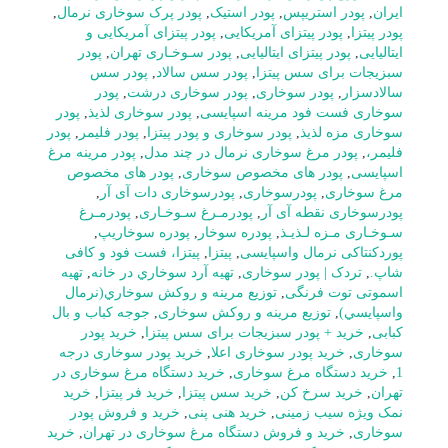
ایران
,
پودر استریپس
,
پودر استیک
,
پودر پرک سوخاری نرمال
,
پودر پیتزا
,
پودر پیتزای آمریکایی
,
پودر پیتزای آمریکایی و
ایتالیایی
,
پودر پیتزای ایتالیایی
,
پودر سـوخـاری تهران
,
پودر
سبزیجات برای سس پیتزا
,
پودر سس سالاد
,
پودر سس
سالادسزار
,
پودر سوخاری
,
پودر سوخاری درشت
,
پودر
سوخاری فست فود مرینه اسپایسی
,
پودر سوخاری لذیذ
,
پودر
سوخاری مزه لذیذ
,
پودر سوخاری و پودر پیتزا
,
پودر فلیمر
,
پودر
فلیمر،
,
پودر مرغ سوخاری نرمال در چند مدل
,
پودر مرینه مرغ
اسپایسی
,
پودر های مخصوص سوخاری
,
پودر های مخصوص
مرغ سوخاری
,
پودرسوخاری
,
پودرسوخاری دات آی آر
,
پودرسوخاری نقطه آی آر
,
پودرمـرغ سـوخـاری
,
پودرمـرغ
سـوخـاری مـزه لـذیـذ
,
پودره سوخار
,
پودره سوخاریپ
,
پوردکنتاکی نرمال واسپایسی
,
پیتزا
,
پیتزا، فست فود و کافی
شاپ.
,
تردک | پودر سوخاری
,
تهيه آرد سوخاري در خانه
,
تهیه
اسموتی توت فرنگی
,
توزيع مرينه و روکش سوخاري(نرمال
واسپايسي)
,
توزیع مرینه و روکش سوخاری
,
جوجه کباب و بال
کبابی
,
خرید + پودر سبزیجات برای سس پیتزا
,
خرید پودر
سوخاری
,
خرید پودر سوخاری اعلا
,
خرید پودر سوخاری درجه
1
,
خرید دستگاه مرغ سوخاری
,
خرید دستگاه مرغ سوخاری در
تهران
,
خرید سرخ کن
,
خرید سس پیتزا
,
خرید فر پیتزا
,
خرید
نمک ویژه سیب زمینی
,
خرید هنی پنی
,
خرید و فروش پودر
سوخاری
,
خرید و فروش دستگاه مرغ سوخاری در تهران
,
خرید