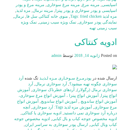
اسپایسی
,
مرینه مرغ
,
مرینه مرغ سوخاری
,
مرینه مرغ و پودر
اسپایسی و پودر سوخاری و پودر پیتزا
,
مرینه نرمال
,
مزه لذیذ
,
مزه لذیذ Tags: fried chicken
,
منوی خانه کنتاکی سل فا
,
نرمال
,
نمایندگی پودر سوخاری
,
نمک ویژه سیب زمینی
,
نمک ویژه
سیب زمینی تهیه
ادویه کنتاکی
Posted on
ژانویه 14, 2018
توسط
admin
ارسال شده در
پودرمـرغ سـوخـاری مـزه لـذیـذ
تگ شده
آرد
سوخاری چگونه تهیه میشود؟
,
آرد سوخاری نرمال
,
آرد
سوخاری نرمال (رگولار)
,
آردهای خطرناک سوخاری
,
آموزش
انواع پیتزا
,
آموزش انواع پیتزا ، آموزش انواع مرغ سوخاری،
آموزش انواع ساندویچ.
,
آموزش انواع ساندویچ
,
آموزش انواع
مرغ سوخاری
,
آموزش مزه لذیذ Tags: آرد سوخاری
,
آنچه
درباره آرد سوخاری نمی دانستید
,
ادویه سوخاری یا کنتاکی
,
ادویه مخصوص جوجه کباب و بال کبابی
,
ادویه مخصوص جوجه
کباب وبال کبابی
,
ارسال پودر سوخاری به سراسر ایران
,