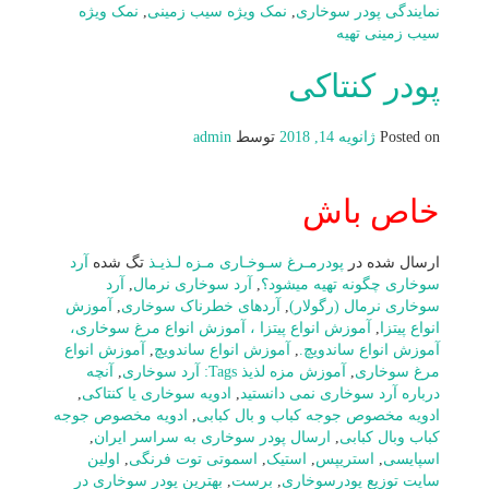
نمایندگی پودر سوخاری
,
نمک ویژه سیب زمینی
,
نمک ویژه
سیب زمینی تهیه
پودر کنتاکی
Posted on
ژانویه 14, 2018
توسط
admin
خاص باش
ارسال شده در
پودرمـرغ سـوخـاری مـزه لـذیـذ
تگ شده
آرد
سوخاری چگونه تهیه میشود؟
,
آرد سوخاری نرمال
,
آرد
سوخاری نرمال (رگولار)
,
آردهای خطرناک سوخاری
,
آموزش
انواع پیتزا
,
آموزش انواع پیتزا ، آموزش انواع مرغ سوخاری،
آموزش انواع ساندویچ.
,
آموزش انواع ساندویچ
,
آموزش انواع
مرغ سوخاری
,
آموزش مزه لذیذ Tags: آرد سوخاری
,
آنچه
درباره آرد سوخاری نمی دانستید
,
ادویه سوخاری یا کنتاکی
,
ادویه مخصوص جوجه کباب و بال کبابی
,
ادویه مخصوص جوجه
کباب وبال کبابی
,
ارسال پودر سوخاری به سراسر ایران
,
اسپایسی
,
استریپس
,
استیک
,
اسموتی توت فرنگی
,
اولین
سایت توزیع پودرسوخاری
,
برست
,
بهترین پودر سوخاری در