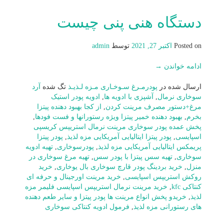
دستگاه هنی پنی چيست
Posted on
اکتبر 27, 2021
توسط
admin
ادامه خواندن
→
ارسال شده در
پودرمـرغ سـوخـاری مـزه لـذیـذ
تگ شده
آرد
سوخاری نرمال
,
آشپزی با ادویه ها
,
ادویه پودر استیک
مرغ+دستور مصرف مرینت کردن
,
از کجا بهبود دهنده پیتزا
بخرم
,
بهبود دهنده خمیر پیتزا ویژه رستورانها و فست فودها
,
پخش عمده پودر سوخاری مرینت نرمال استريپس کریسپی
اسپایسی
,
پودر پیتزا ایتالیایی آمریکایی مزه لذیذ
,
پودر پیتزا
پریمکس ایتالیایی آمریکایی مزه لذیذ
,
پودرسوخاری
,
تهیه ادویه
سوخاری
,
تهیه سس پیتزا با پودر سس
,
تهیه مرغ سوخاری در
منزل
,
خرید بردینگ پودر قارچ سوخاری بال یوخاری
,
خرید
روکش استریپس اسپایسی
,
خرید مرینت اورجینال و حرفه ای
کنتاکی kfc
,
خرید مرینت نرمال استریپس اسپایسی فلیمر مزه
لذیذ
,
خریدو پخش انواع مرینت ها پودر پیتزا و سایر طعم دهنده
های رستورانی مزه لذیذ
,
فرمول ادویه کنتاکی سوخاری