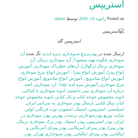
استریپس
Posted on
ژانویه 14, 2018
توسط
admin
استریپس گلد
ارسال شده در
پودرمـرغ سـوخـاری مـزه لـذیـذ
تگ شده
آرد
سوخاری چگونه تهیه میشود؟
,
آرد سوخاری نرمال
,
آرد
سوخاری نرمال (رگولار)
,
آردهای خطرناک سوخاری
,
آموزش
انواع پیتزا
,
آموزش انواع پیتزا ، آموزش انواع مرغ سوخاری،
آموزش انواع ساندویچ.
,
آموزش انواع ساندویچ
,
آموزش انواع
مرغ سوخاری
,
آموزش مزه لذیذ Tags: آرد سوخاری
,
آنچه
درباره آرد سوخاری نمی دانستید
,
ادویه سوخاری یا کنتاکی
,
ادویه مخصوص جوجه کباب و بال کبابی
,
ادویه مخصوص جوجه
کباب وبال کبابی
,
ارسال پودر سوخاری به سراسر ایران
,
اسپایسی
,
استریپس
,
استیک
,
اسموتی توت فرنگی
,
اولین
سایت توزیع پودرسوخاری
,
برست
,
بهترین پودر سوخاری در
ایران
,
پودر استریپس
,
پودر استیک
,
پودر پرک سوخاری نرمال
,
پودر پیتزا
,
پودر پیتزای آمریکایی
,
پودر پیتزای آمریکایی و
ایتالیایی
,
پودر پیتزای ایتالیایی
,
پودر سـوخـاری تهران
,
پودر