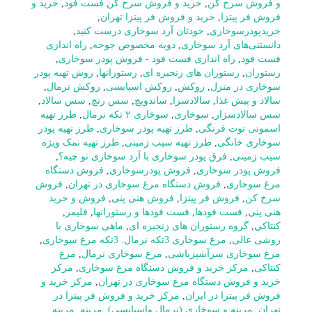
و فروش سرخ کن
,
خرید و فروش سرخ کن فست فود
,
خرید و
فروش فر پیتزا
,
خرید و فروش فر پیتزا تهران
,
خریدپودرسوخاری
,
خودتان آرد سوخاری درست کنید
,
دانستنی‌های آرد سوخاری
,
دویه مخصوص جوجه
,
راه اندازی
فست فود
,
راه اندازی فست فود - فروش پودر سوخاری
,
رستوران
,
رستوران های زنجیره ای
,
رستورانها
,
روش تهیه پودر
سوخاری در منزل
,
روکش
,
روکش اسپایسی
,
روکش نرمال
,
سالاد و پیش غذا
,
سالادسزا
,
ساندویچ
,
سس رنچ
,
سس سالاد
,
سس سالادسزار
,
سوخاری
,
سوخاری ۲ تکه نرمال
,
طرز تهیه
اسموتی توت فرنگی
,
طرز تهیه پودر سوخاری
,
طرز تهیه پودر
سوخاری خانگی
,
طرز تهیه سیب زمینی
,
طرز تهیه نمک ویژه
سیب زمینی
,
فرق پودر سوخاری با آرد سوخاری تو چیه؟
,
فروش پودر سوخاری
,
فروش پودرسوخاری
,
فروش دستگاه
مرغ سوخاری
,
فروش دستگاه مرغ سوخاری در تهران
,
فروش
سرخ کن
,
فروش فر پیتزا
,
فروش هنی پنی
,
فروش و خرید
هنی پنی
,
فست فودها
,
فست فودها و رستورانها
,
فلیمر
,
كنتاكي
,
گروه رستوران های زنجیره ای
,
ماهی سوخاری با
روشی عالی
,
مرغ سوخاری 3تکه نرمال. 3تکه مرغ سوخاری
,
مرغ سوخاری سرآشپزباشی
,
مرغ سوخاری نرمال
,
مرغ
کنتاکی
,
مرکز خرید و فروش دستگاه مرغ سوخاری
,
مرکز
خرید و فروش دستگاه مرغ سوخاری در تهران
,
مرکز خرید و
فروش فر پیتزا در ایران
,
مرکز خرید و فروش فر پیتزا در
تهران
,
مرينه و سوخاري (نرمال واسپايسي)
,
مرینه
,
مرینه