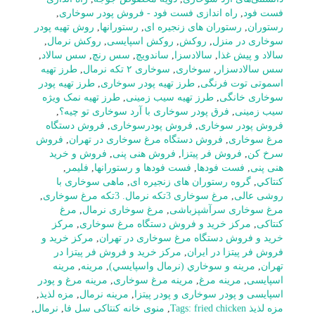
فست فود
,
راه اندازی فست فود - فروش پودر سوخاری
,
رستوران
,
رستوران های زنجیره ای
,
رستورانها
,
روش تهیه پودر
سوخاری در منزل
,
روکش
,
روکش اسپایسی
,
روکش نرمال
,
سالاد و پیش غذا
,
سالادسزا
,
ساندویچ
,
سس رنچ
,
سس سالاد
,
سس سالادسزار
,
سوخاری
,
سوخاری ۲ تکه نرمال
,
طرز تهیه
اسموتی توت فرنگی
,
طرز تهیه پودر سوخاری
,
طرز تهیه پودر
سوخاری خانگی
,
طرز تهیه سیب زمینی
,
طرز تهیه نمک ویژه
سیب زمینی
,
فرق پودر سوخاری با آرد سوخاری تو چیه؟
,
فروش پودر سوخاری
,
فروش پودرسوخاری
,
فروش دستگاه
مرغ سوخاری
,
فروش دستگاه مرغ سوخاری در تهران
,
فروش
سرخ کن
,
فروش فر پیتزا
,
فروش هنی پنی
,
فروش و خرید
هنی پنی
,
فست فودها
,
فست فودها و رستورانها
,
فلیمر
,
كنتاكي
,
گروه رستوران های زنجیره ای
,
ماهی سوخاری با
روشی عالی
,
مرغ سوخاری 3تکه نرمال. 3تکه مرغ سوخاری
,
مرغ سوخاری سرآشپزباشی
,
مرغ سوخاری نرمال
,
مرغ
کنتاکی
,
مرکز خرید و فروش دستگاه مرغ سوخاری
,
مرکز
خرید و فروش دستگاه مرغ سوخاری در تهران
,
مرکز خرید و
فروش فر پیتزا در ایران
,
مرکز خرید و فروش فر پیتزا در
تهران
,
مرينه و سوخاري (نرمال واسپايسي)
,
مرینه
,
مرینه
اسپایسی
,
مرینه مرغ
,
مرینه مرغ سوخاری
,
مرینه مرغ و پودر
اسپایسی و پودر سوخاری و پودر پیتزا
,
مرینه نرمال
,
مزه لذیذ
,
مزه لذیذ Tags: fried chicken
,
منوی خانه کنتاکی سل فا
,
نرمال
,