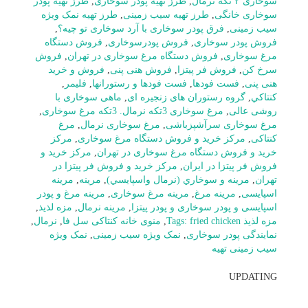
سوخاری ۲ تکه نرمال
,
طرز تهیه پودر سوخاری
,
طرز تهیه پودر
سوخاری خانگی
,
طرز تهیه سیب زمینی
,
طرز تهیه نمک ویژه
سیب زمینی
,
فرق پودر سوخاری با آرد سوخاری تو چیه؟
,
فروش پودر سوخاری
,
فروش پودرسوخاری
,
فروش دستگاه
مرغ سوخاری
,
فروش دستگاه مرغ سوخاری در تهران
,
فروش
سرخ کن
,
فروش فر پیتزا
,
فروش هنی پنی
,
فروش و خرید
هنی پنی
,
فست فودها
,
فست فودها و رستورانها
,
فلیمر
,
كنتاكي
,
گروه رستوران های زنجیره ای
,
ماهی سوخاری با
روشی عالی
,
مرغ سوخاری 3تکه نرمال. 3تکه مرغ سوخاری
,
مرغ سوخاری سرآشپزباشی
,
مرغ سوخاری نرمال
,
مرغ
کنتاکی
,
مرکز خرید و فروش دستگاه مرغ سوخاری
,
مرکز
خرید و فروش دستگاه مرغ سوخاری در تهران
,
مرکز خرید و
فروش فر پیتزا در ایران
,
مرکز خرید و فروش فر پیتزا در
تهران
,
مرينه و سوخاري (نرمال واسپايسي)
,
مرینه
,
مرینه
اسپایسی
,
مرینه مرغ
,
مرینه مرغ سوخاری
,
مرینه مرغ و پودر
اسپایسی و پودر سوخاری و پودر پیتزا
,
مرینه نرمال
,
مزه لذیذ
,
مزه لذیذ Tags: fried chicken
,
منوی خانه کنتاکی سل فا
,
نرمال
,
نمایندگی پودر سوخاری
,
نمک ویژه سیب زمینی
,
نمک ویژه
سیب زمینی تهیه
UPDATING