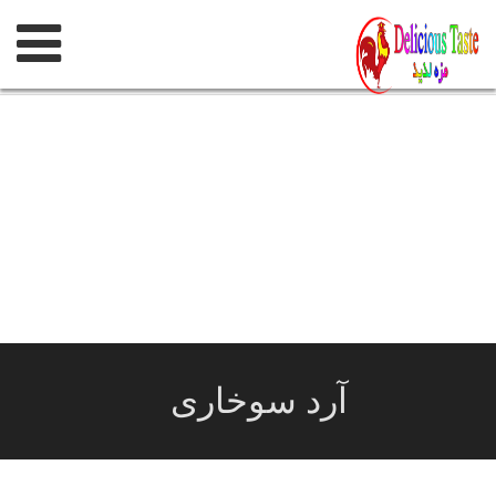
پرش
به
محتوی
آرد سوخاری