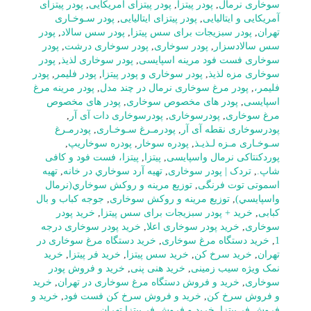
سوخاری نرمال
,
پودر پیتزا
,
پودر پیتزای آمریکایی
,
پودر پیتزای
آمریکایی و ایتالیایی
,
پودر پیتزای ایتالیایی
,
پودر سـوخـاری
تهران
,
پودر سبزیجات برای سس پیتزا
,
پودر سس سالاد
,
پودر
سس سالادسزار
,
پودر سوخاری
,
پودر سوخاری درشت
,
پودر
سوخاری فست فود مرینه اسپایسی
,
پودر سوخاری لذیذ
,
پودر
سوخاری مزه لذیذ
,
پودر سوخاری و پودر پیتزا
,
پودر فلیمر
,
پودر
فلیمر،
,
پودر مرغ سوخاری نرمال در چند مدل
,
پودر مرینه مرغ
اسپایسی
,
پودر های مخصوص سوخاری
,
پودر های مخصوص
مرغ سوخاری
,
پودرسوخاری
,
پودرسوخاری دات آی آر
,
پودرسوخاری نقطه آی آر
,
پودرمـرغ سـوخـاری
,
پودرمـرغ
سـوخـاری مـزه لـذیـذ
,
پودره سوخار
,
پودره سوخاریپ
,
پوردکنتاکی نرمال واسپایسی
,
پیتزا
,
پیتزا، فست فود و کافی
شاپ.
,
تردک | پودر سوخاری
,
تهيه آرد سوخاري در خانه
,
تهیه
اسموتی توت فرنگی
,
توزيع مرينه و روکش سوخاري(نرمال
واسپايسي)
,
توزیع مرینه و روکش سوخاری
,
جوجه کباب و بال
کبابی
,
خرید + پودر سبزیجات برای سس پیتزا
,
خرید پودر
سوخاری
,
خرید پودر سوخاری اعلا
,
خرید پودر سوخاری درجه
1
,
خرید دستگاه مرغ سوخاری
,
خرید دستگاه مرغ سوخاری در
تهران
,
خرید سرخ کن
,
خرید سس پیتزا
,
خرید فر پیتزا
,
خرید
نمک ویژه سیب زمینی
,
خرید هنی پنی
,
خرید و فروش پودر
سوخاری
,
خرید و فروش دستگاه مرغ سوخاری در تهران
,
خرید
و فروش سرخ کن
,
خرید و فروش سرخ کن فست فود
,
خرید و
فروش فر پیتزا
,
خرید و فروش فر پیتزا تهران
,