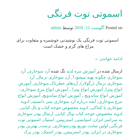
اسموتی توت فرنگی
Posted on
آگوست 12, 2016
توسط
admin
اسموتی توت فرنگی یک نوشیدنی خوشمزه و متفاوت برای
مزاج های گرم و خشک است.
ادامه خواندن
→
ارسال شده در
آموزش مزه لذیذ
تگ شده
آرد سوخاری
,
آرد
سوخاری چگونه تهیه میشود؟
,
آرد سوخاری نرمال
,
آرد
سوخاری نرمال (رگولار)
,
آردهای خطرناک سوخاری
,
آموزش
انواع پیتزا
,
آموزش انواع پیتزا ، آموزش انواع مرغ سوخاری،
آموزش انواع ساندویچ.
,
آموزش انواع ساندویچ
,
آموزش انواع
مرغ سوخاری
,
آنچه درباره آرد سوخاری نمی دانستید
,
ادویه
سوخاری یا کنتاکی
,
ادویه مخصوص جوجه کباب و بال کبابی
,
ادویه مخصوص جوجه کباب وبال کبابی
,
ارسال پودر سوخاری
به سراسر ایران
,
اسپایسی
,
استریپس
,
استیک
,
اسموتی توت
فرنگی
,
اولین سایت توزیع پودرسوخاری
,
برست
,
بهترین پودر
سوخاری در ایران
,
پودر استریپس
,
پودر استیک
,
پودر پرک