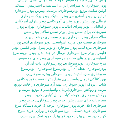
و بال کبابی
,
ادویه مخصوص جوجه کباب وبال کبابی
,
ارسال
پودر سوخاری به سراسر ایران
,
اسپایسی
,
استریپس
,
استیک
,
اولین سایت توزیع پودرسوخاری
,
برست
,
بهترین پودر سوخاری
در ایران
,
پودر استریپس
,
پودر استیک
,
پودر پرک سوخاری
نرمال
,
پودر پیتزا
,
پودر پیتزای آمریکایی
,
پودر پیتزای آمریکایی
و ایتالیایی
,
پودر پیتزای ایتالیایی
,
پودر سـوخـاری تهران
,
پودر
سبزیجات برای سس پیتزا
,
پودر سس سالاد
,
پودر سس
سالادسزار
,
پودر سوخاری
,
پودر سوخاری درشت
,
پودر
سوخاری فست فود مرینه اسپایسی
,
پودر سوخاری لذیذ
,
پودر
سوخاری مزه لذیذ
,
پودر سوخاری و پودر پیتزا
,
پودر فلیمر
,
پودر
فلیمر،
,
پودر مرغ سوخاری نرمال در چند مدل
,
پودر مرینه مرغ
اسپایسی
,
پودر های مخصوص سوخاری
,
پودر های مخصوص
مرغ سوخاری
,
پودرسوخاری
,
پودرسوخاری دات آی آر
,
پودرسوخاری نقطه آی آر
,
پودرمـرغ سـوخـاری
,
پودرمـرغ
سـوخـاری مـزه لـذیـذ
,
پودره سوخار
,
پودره سوخاریپ
,
پوردکنتاکی نرمال واسپایسی
,
پیتزا
,
پیتزا، فست فود و کافی
شاپ.
,
تردک | پودر سوخاری
,
تهيه آرد سوخاري در خانه
,
توزيع
مرينه و روکش سوخاري(نرمال واسپايسي)
,
توزیع مرینه و
روکش سوخاری
,
جوجه کباب و بال کبابی
,
خرید + پودر
سبزیجات برای سس پیتزا
,
خرید پودر سوخاری
,
خرید پودر
سوخاری اعلا
,
خرید پودر سوخاری درجه 1
,
خرید دستگاه مرغ
سوخاری
,
خرید دستگاه مرغ سوخاری در تهران
,
خرید سرخ
کن
,
خرید سس پیتزا
,
خرید فر پیتزا
,
خرید نمک ویژه سیب