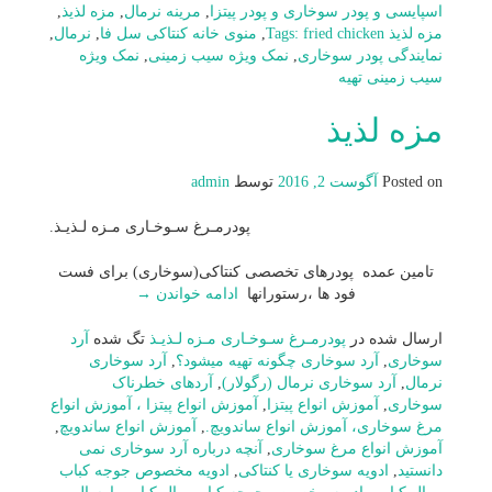
اسپایسی و پودر سوخاری و پودر پیتزا
,
مرینه نرمال
,
مزه لذیذ
,
مزه لذیذ Tags: fried chicken
,
منوی خانه کنتاکی سل فا
,
نرمال
,
نمایندگی پودر سوخاری
,
نمک ویژه سیب زمینی
,
نمک ویژه
سیب زمینی تهیه
مزه لذیذ
Posted on
آگوست 2, 2016
توسط
admin
پودرمـرغ سـوخـاری مـزه لـذیـذ.
تامین عمده پودرهای تخصصی کنتاکی(سوخاری) برای فست
فود ها ،رستورانها
ادامه خواندن
→
ارسال شده در
پودرمـرغ سـوخـاری مـزه لـذیـذ
تگ شده
آرد
سوخاری
,
آرد سوخاری چگونه تهیه میشود؟
,
آرد سوخاری
نرمال
,
آرد سوخاری نرمال (رگولار)
,
آردهای خطرناک
سوخاری
,
آموزش انواع پیتزا
,
آموزش انواع پیتزا ، آموزش انواع
مرغ سوخاری، آموزش انواع ساندویچ.
,
آموزش انواع ساندویچ
,
آموزش انواع مرغ سوخاری
,
آنچه درباره آرد سوخاری نمی
دانستید
,
ادویه سوخاری یا کنتاکی
,
ادویه مخصوص جوجه کباب