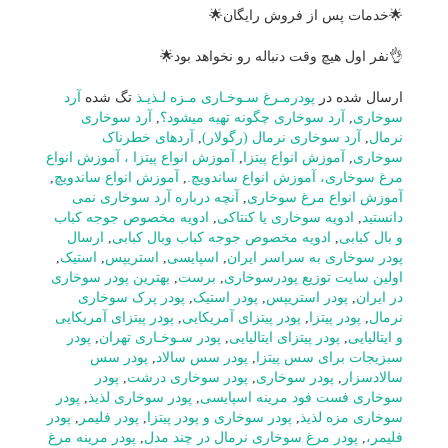
🌟خدمات پس از فروش رایگان🌟
👌نفر اول هیچ وقت دنباله رو نخواهد بود🌟
ارسال شده در
پودرمـرغ سـوخـاری مـزه لـذیـذ
تگ شده
آرد
سوخاری
,
آرد سوخاری چگونه تهیه میشود؟
,
آرد سوخاری
نرمال
,
آرد سوخاری نرمال (رگولار)
,
آردهای خطرناک
سوخاری
,
آموزش انواع پیتزا
,
آموزش انواع پیتزا ، آموزش انواع
مرغ سوخاری، آموزش انواع ساندویچ.
,
آموزش انواع ساندویچ
,
آموزش انواع مرغ سوخاری
,
آنچه درباره آرد سوخاری نمی
دانستید
,
ادویه سوخاری یا کنتاکی
,
ادویه مخصوص جوجه کباب
و بال کبابی
,
ادویه مخصوص جوجه کباب وبال کبابی
,
ارسال
پودر سوخاری به سراسر ایران
,
اسپایسی
,
استریپس
,
استیک
,
اولین سایت توزیع پودرسوخاری
,
برست
,
بهترین پودر سوخاری
در ایران
,
پودر استریپس
,
پودر استیک
,
پودر پرک سوخاری
نرمال
,
پودر پیتزا
,
پودر پیتزای آمریکایی
,
پودر پیتزای آمریکایی
و ایتالیایی
,
پودر پیتزای ایتالیایی
,
پودر سـوخـاری تهران
,
پودر
سبزیجات برای سس پیتزا
,
پودر سس سالاد
,
پودر سس
سالادسزار
,
پودر سوخاری
,
پودر سوخاری درشت
,
پودر
سوخاری فست فود مرینه اسپایسی
,
پودر سوخاری لذیذ
,
پودر
سوخاری مزه لذیذ
,
پودر سوخاری و پودر پیتزا
,
پودر فلیمر
,
پودر
فلیمر،
,
پودر مرغ سوخاری نرمال در چند مدل
,
پودر مرینه مرغ