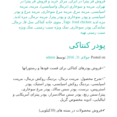
فروش فر پیتزا در ایران
,
مرکز خرید و فروش فر پیتزا در
تهران
,
مرينه و سوخاري (نرمال واسپايسي)
,
مرینه
,
مرینه
اسپایسی
,
مرینه مرغ
,
مرینه مرغ سوخاری
,
مرینه مرغ و پودر
اسپایسی و پودر سوخاری و پودر پیتزا
,
مرینه نرمال
,
مزه لذیذ
,
مزه لذیذ Tags: fried chicken
,
منوی خانه کنتاکی سل فا
,
نرمال
,
نمایندگی پودر سوخاری
,
نمک ویژه سیب زمینی
,
نمک ویژه
سیب زمینی تهیه
پودر کنتاکی
Posted on
جولای 31, 2016
توسط
admin
“>فروش پودرهای کنتاکی برای فست فودها و رستورانها
“>شرح محصول: مرینت نرمال، بردینگ روکش نرمال، مرینت
اسپایسی، بردینگ روکش اسپایسی، پودر استیک، پودر
استریپس، برست، پودر سس سالاد، پودر مرغ سوخاری،
پیتزا،سس رنچ، پودر سس سالادسزار، پودر پیتزای آمریکایی و
ایتالیایی، ادویه مخصوص گریل .
✔فروش محصولات در بسته های (10کیلویی)