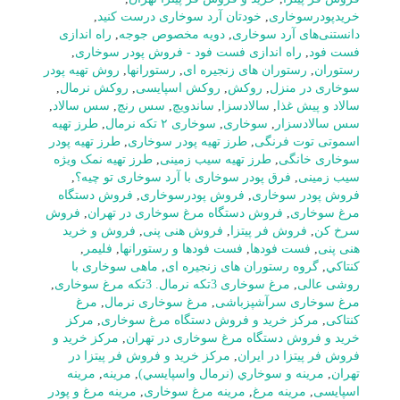
خریدپودرسوخاری
,
خودتان آرد سوخاری درست کنید
,
دانستنی‌های آرد سوخاری
,
دویه مخصوص جوجه
,
راه اندازی
فست فود
,
راه اندازی فست فود - فروش پودر سوخاری
,
رستوران
,
رستوران های زنجیره ای
,
رستورانها
,
روش تهیه پودر
سوخاری در منزل
,
روکش
,
روکش اسپایسی
,
روکش نرمال
,
سالاد و پیش غذا
,
سالادسزا
,
ساندویچ
,
سس رنچ
,
سس سالاد
,
سس سالادسزار
,
سوخاری
,
سوخاری ۲ تکه نرمال
,
طرز تهیه
اسموتی توت فرنگی
,
طرز تهیه پودر سوخاری
,
طرز تهیه پودر
سوخاری خانگی
,
طرز تهیه سیب زمینی
,
طرز تهیه نمک ویژه
سیب زمینی
,
فرق پودر سوخاری با آرد سوخاری تو چیه؟
,
فروش پودر سوخاری
,
فروش پودرسوخاری
,
فروش دستگاه
مرغ سوخاری
,
فروش دستگاه مرغ سوخاری در تهران
,
فروش
سرخ کن
,
فروش فر پیتزا
,
فروش هنی پنی
,
فروش و خرید
هنی پنی
,
فست فودها
,
فست فودها و رستورانها
,
فلیمر
,
كنتاكي
,
گروه رستوران های زنجیره ای
,
ماهی سوخاری با
روشی عالی
,
مرغ سوخاری 3تکه نرمال. 3تکه مرغ سوخاری
,
مرغ سوخاری سرآشپزباشی
,
مرغ سوخاری نرمال
,
مرغ
کنتاکی
,
مرکز خرید و فروش دستگاه مرغ سوخاری
,
مرکز
خرید و فروش دستگاه مرغ سوخاری در تهران
,
مرکز خرید و
فروش فر پیتزا در ایران
,
مرکز خرید و فروش فر پیتزا در
تهران
,
مرينه و سوخاري (نرمال واسپايسي)
,
مرینه
,
مرینه
اسپایسی
,
مرینه مرغ
,
مرینه مرغ سوخاری
,
مرینه مرغ و پودر