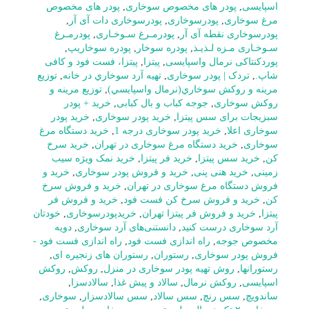
اسپایسی
,
پودر های مخصوص سوخاری
,
پودر های مخصوص
مرغ سوخاری
,
پودرسوخاری
,
پودرسوخاری دات آی آر
,
پودرسوخاری نقطه آی آر
,
پودرمـرغ سـوخـاری
,
پودرمـرغ
سـوخـاری مـزه لـذیـذ
,
پودره سوخار
,
پودره سوخاریپ
,
پوردکنتاکی نرمال واسپایسی
,
پیتزا
,
پیتزا، فست فود و کافی
شاپ.
,
تردک | پودر سوخاری
,
تهيه آرد سوخاري در خانه
,
توزيع
مرينه و روکش سوخاري(نرمال واسپايسي)
,
توزیع مرینه و
روکش سوخاری
,
جوجه کباب و بال کبابی
,
خرید + پودر
سبزیجات برای سس پیتزا
,
خرید پودر سوخاری
,
خرید پودر
سوخاری اعلا
,
خرید پودر سوخاری درجه 1
,
خرید دستگاه مرغ
سوخاری
,
خرید دستگاه مرغ سوخاری در تهران
,
خرید سرخ
کن
,
خرید سس پیتزا
,
خرید فر پیتزا
,
خرید نمک ویژه سیب
زمینی
,
خرید هنی پنی
,
خرید و فروش پودر سوخاری
,
خرید و
فروش دستگاه مرغ سوخاری در تهران
,
خرید و فروش سرخ
کن
,
خرید و فروش سرخ کن فست فود
,
خرید و فروش فر
پیتزا
,
خرید و فروش فر پیتزا تهران
,
خریدپودرسوخاری
,
خودتان
آرد سوخاری درست کنید
,
دانستنی‌های آرد سوخاری
,
دویه
مخصوص جوجه
,
راه اندازی فست فود
,
راه اندازی فست فود -
فروش پودر سوخاری
,
رستوران
,
رستوران های زنجیره ای
,
رستورانها
,
روش تهیه پودر سوخاری در منزل
,
روکش
,
روکش
اسپایسی
,
روکش نرمال
,
سالاد و پیش غذا
,
سالادسزا
,
ساندویچ
,
سس رنچ
,
سس سالاد
,
سس سالادسزار
,
سوخاری
,