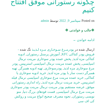
چگونه رستورانی موفق افتتاح
کنیم
Posted on
سپتامبر 9, 2022
توسط
admin
🔷جالب و خواندنی 🔷
ادامه خواندن
→
ارسال شده در
پودرمـرغ سـوخـاری مـزه لـذیـذ
تگ شده
-
فروش پودر کنتاکی KFC
,
آموزش پرسنل رستوران
,
ادویه
کنتاکی مزه لذیذ
,
پخش عمده پودر سوخاری مرینت نرمال
اسپایسی
,
پخش عمده مرینت نرمال اسپایسی استریپس
,
پودر
مرغ سوخاری مزه لذیذ
,
پودرسوخاری
,
تهیه ادویه همبرگر
,
تهیه
همبرگر دست ساز با پودر مزه لذیذ
,
خرید ادویه سوخاری یا
کنتاکی
,
خرید عمده مرینت مرغ سوخاری اسپایسی نرمال فیله
استریپس
,
خرید مرینت نرمال مزه لذیذ
,
راه اندازی رستورانی
موفق
,
عرضه مستقبم پودر مرینت نرمال مرینت پودر سوخاری
مرینت مرغ نرمال اسپایسی
,
فست فودهای بزرگ دنیا
,
منو
نويسی رستوران
,
نحوه مصرف صحیح انواع مرینت و روکش
کی اف سی