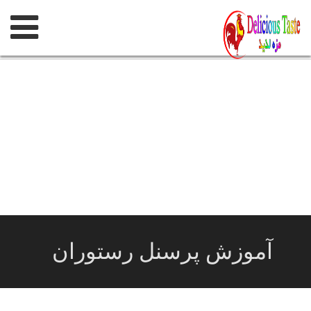
پرش
به
محتوی
آموزش پرسنل رستوران