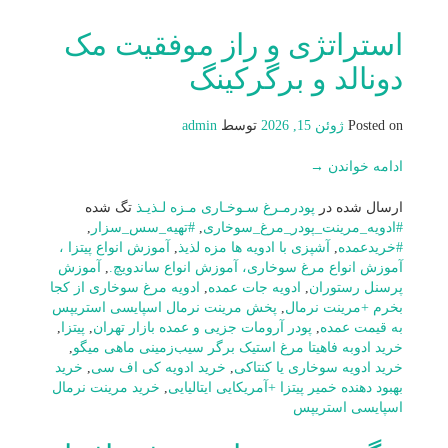
استراتژی و راز موفقیت مک
دونالد و برگرکینگ
Posted on
ژوئن 15, 2026
توسط
admin
ادامه خواندن
→
ارسال شده در
پودرمـرغ سـوخـاری مـزه لـذیـذ
تگ شده
#ادویه_مرینت_پودر_مرغ_سوخاری
,
#تهیه_سس_سزار
,
#خریدعمده
,
آشپزی با ادویه ها مزه لذیذ
,
آموزش انواع پیتزا ،
آموزش انواع مرغ سوخاری، آموزش انواع ساندویچ.
,
آموزش
پرسنل رستوران
,
ادویه جات عمده
,
ادویه مرغ سوخاری از کجا
بخرم +مرینت نرمال
,
پخش مرینت نرمال اسپایسی استریپس
به قیمت عمده
,
پودر آرومات جزیی و عمده بازار تهران
,
پیتزا
,
خرید ادوبه فاهیتا مرغ استیک برگر سیب‌زمینی ماهی میگو
,
خرید ادویه سوخاری یا کنتاکی
,
خرید ادویه کی اف سی
,
خرید
بهبود دهنده خمیر پیتزا +آمریکایی ایتالیایی
,
خرید مرینت نرمال
اسپایسی استریپس