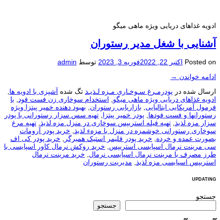
ادویه غذاهای دریایی ویژه ماهی میگو
آشنایی با شغل مدیر رستوران
Posted on
اکتبر 22, 2022
فوریه 3, 2023
توسط
admin
ادامه خواندن
→
ارسال شده در
پودرمـرغ سـوخـاری مـزه لـذیـذ
تگ شده
آشپزی با ادویه ها
,
ادویه غذاهای دریایی ویژه ماهی میگو
,
استخدام سوخاری زن فست فود
,
با
فرمول آمریکایی ایتالیایی
,
بازاریابی رستوران
,
بهبود دهنده خمیر پیتزا ویژه
رستورانها و فست فودها
,
پودر خمیر پیتزا
,
تهیه سس سزار رستورانی با پودر
سزار مزه لذیذ
,
تهیه فیله استریپس سوخاری در منزل مزه لذیذ
,
تهیه مرغ
سوخاری رستورانی خوشمزه در منزل با مزهء لذیذ
,
خرید پودر آرومات
بصورت عمده و خرده
,
خرید پودر فلیمر استیک همبرگر
,
خرید پودر کی اف
سی مرینت نرمال اسپایسی استریپس
,
خرید روکش نرمال کاور اسپایسی با
طرز مصرف با مرینت نرمال اسپایسی نرمال
,
خرید مرینت نرمال
استریپس اسپایسی مزه لذیذ
,
مدیریت رستوران
UPDATING
جستجو
جستجو