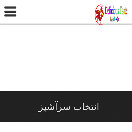
پرش
به
محتوی
انتخاب سرآشپز