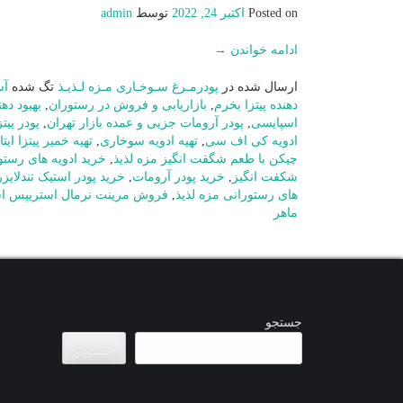
Posted on
اکتبر 24, 2022
توسط
admin
ادامه خواندن
→
ارسال شده در
پودرمـرغ سـوخـاری مـزه لـذیـذ
تگ شده
آش
دهنده پیتزا بخرم
,
بازاریابی و فروش در رستوران
,
بهبود ده
اسپایسی
,
پودر آرومات جزیی و عمده بازار تهران
,
پودر پیت
ادویه کی اف سی
,
تهیه ادویه سوخاری
,
تهیه خمیر پیتزا ایتا
چیکن با طعم شگفت انگیز مزه لذیذ
,
خرید ادویه های رستو
شکفت انگیز
,
خرید پودر آرومات
,
خرید پودر استیک تندلایز
های رستورانی مزه لذیذ
,
فروش مرینت نرمال استریپس اس
ماهر
جستجو
جستجو