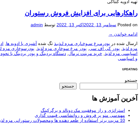
تهیه ادویه کنتاکی
راهکارهایی برای افزایش فروش رستوران
Posted on
سپتامبر 13, 2022
اکتبر 13, 2022
توسط
admin
ادامه خواندن
→
ارسال شده در
پودرمـرغ سـوخـاری مـزه لـذیـذ
تگ شده
آشپزی با ادویه ها
,
اد
مزه لذیذ
,
پودر کی اف سی
,
پودر مرغ سوخاری مزه لذیذ
,
پودرسوخاری مزه لذ
اسپایسی مزه لذیذ
,
خرید مرینت نرمال
,
دستگاه بردینگ و پودر بردینگ با نحوه 
و اسپایسی
UPDATING
جستجو
جستجو
آخرین آموزش ها
استراتژی و راز موفقیت مک دونالد و برگرکینگ
مهندسی منو پر فروش و روانشانسی قیمت گذاری
10 مزیت برتر استفاده از طعم دهنده ها ومحصولات رستورانی مزه لذیذ