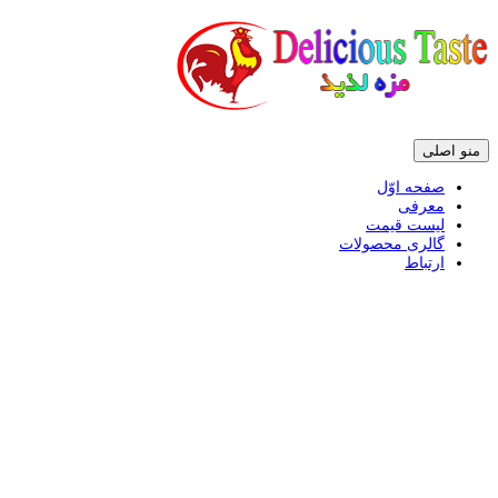
پرش
منو اصلی
به
محتوی
صفحه اوّل
معرفی
لیست قیمت
گالری محصولات
ارتباط