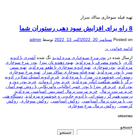
تهیه فیله سوخاری سالاد سزار
8 راه برای افزایش سود دهی رستوران شما
Posted on
سپتامبر 20, 2022
اکتبر 13, 2022
توسط
admin
ادامه خواندن
→
ارسال شده در
پودرمـرغ سـوخـاری مـزه لـذیـذ
تگ شده
آشپزی با ادویه
کاری
,
با نحوه مصرف با مزه لذیذ
,
بهبود دهنده نان پیتزا
,
پودر مرغ سوخاری
مزه لذیذ
,
پودرسوخاری
,
تهیه ادویه سوخاری با طعم مزه لذیذ
,
تهیه سس
سیر با پودر مزه لذیذ
,
تهیه فیله سوخاری سالاد سزار
,
تهیه مرغ سوخاری
رستورانی خوشمزه در منزل با مزهء لذیذ
,
خرید ادویه استیک تندلایزر ادویه
برگر با طعم شگفت انگیز مزه لذیذ
,
خرید پودر آرومات
,
خرید پودر دود و
پودرکره
,
خرید فر پیتزا با پودر خمیر ایتالیایی وآمریکایی با روش تهیه آسان
,
خرید مرینت نرمال
,
خرید مرینت نرمال استریپس اسپایسی مزه لذیذ
,
درست همبرگر رستورانی با ادویه جادویی و خوشمزه مزه لذیذ
,
دستگاه هنی
پنی با مرینت نرمال اسپایسی
,
روکش اسپایسی
,
روکش سوخاری
,
روکش
کریسپی
,
روکش نرمال مرغ سوخاری
UPDATING
جستجو
جستجو