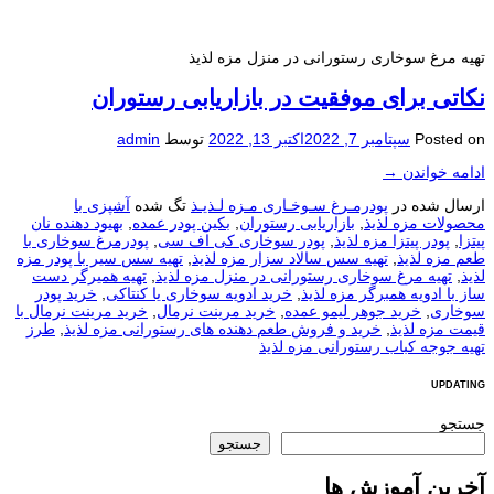
تهیه مرغ سوخاری رستورانی در منزل مزه لذیذ
نکاتی برای موفقیت در بازاریابی رستوران
Posted on
سپتامبر 7, 2022
اکتبر 13, 2022
توسط
admin
ادامه خواندن
→
ارسال شده در
پودرمـرغ سـوخـاری مـزه لـذیـذ
تگ شده
آشپزی با
محصولات مزه لذیذ
,
بازاریابی رستوران
,
بکین پودر عمده
,
بهیود دهنده نان
پیتزا
,
پودر پیتزا مزه لذیذ
,
پودر سوخاری کی اف سی
,
پودرمرغ سوخاری با
طعم مزه لذیذ
,
تهیه سس سالاد سزار مزه لذیذ
,
تهیه سس سیر با پودر مزه
لذیذ
,
تهیه مرغ سوخاری رستورانی در منزل مزه لذیذ
,
تهیه همیرگر دست
ساز با ادویه همبرگر مزه لذیذ
,
خرید ادویه سوخاری یا کنتاکی
,
خرید پودر
سوخاری
,
خرید جوهر لیمو عمده
,
خرید مرینت نرمال
,
خرید مرینت نرمال با
قیمت مزه لذیذ
,
خرید و فروش طعم دهنده های رستورانی مزه لذیذ
,
طرز
تهیه جوجه کباب رستورانی مزه لذیذ
UPDATING
جستجو
جستجو
آخرین آموزش ها