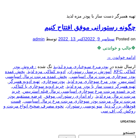
تهیه همبرگر دست ساز با پودر مزه لذیذ
چگونه رستورانی موفق افتتاح کنیم
Posted on
سپتامبر 9, 2022
اکتبر 13, 2022
توسط
admin
🔷جالب و خواندنی 🔷
ادامه خواندن
→
ارسال شده در
پودرمـرغ سـوخـاری مـزه لـذیـذ
تگ شده
- فروش پودر
کنتاکی KFC
,
آموزش پرسنل رستوران
,
ادویه کنتاکی مزه لذیذ
,
پخش عمده
پودر سوخاری مرینت نرمال اسپایسی
,
پخش عمده مرینت نرمال اسپایسی
استریپس
,
پودر مرغ سوخاری مزه لذیذ
,
پودرسوخاری
,
تهیه ادویه همبرگر
,
تهیه همبرگر دست ساز با پودر مزه لذیذ
,
خرید ادویه سوخاری یا کنتاکی
,
خرید عمده مرینت مرغ سوخاری اسپایسی نرمال فیله استریپس
,
خرید
مرینت نرمال مزه لذیذ
,
راه اندازی رستورانی موفق
,
عرضه مستقبم پودر
مرینت نرمال مرینت پودر سوخاری مرینت مرغ نرمال اسپایسی
,
فست
فودهای بزرگ دنیا
,
منو نويسی رستوران
,
نحوه مصرف صحیح انواع مرینت و
روکش کی اف سی
UPDATING
جستجو