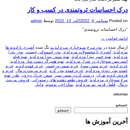
درک احساسات ثروتمندی در کسب و کار
Posted on
سپتامبر 4, 2022
اکتبر 13, 2022
توسط
admin
“درک احساسات ثروتمندی”
ادامه خواندن
→
ارسال شده در
پودرمـرغ سـوخـاری مـزه لـذیـذ
تگ شده
آشپزی با ادویه ها
مزه لذیذ
,
آشپزی با محصولات مزه لذیذ
,
پودر اسموکی چیست
,
پودر پیتزا
مزه لذیذ
,
تهیه خمیر پیتزا مزه لذیذ
,
تهیه سس پیتزا مزه لذیذ
,
تهیه فیله
استریپس سوخاری در منزل مزه لذیذ
,
تهیه همیرگر دست ساز مزه لذیذ
,
خرید ادویه
,
خرید سس سویا
,
خرید سس ورچستر
,
خرید عمده ادویه
,
خرید
عمده پودر دودی مزه لذیذ
,
خرید عمده پودر کره
,
خرید مرینت نرمال
,
خرید و
فروش ادویه تهران
,
درست کردن سس سیر
,
سس خردل دیژون
,
طرز تهیه
مرغ سوخاری مزه لذیذ
,
فروش طعم دهنده های رستورانی
,
فروش مرینت
نرمال
,
فلفل قزمز تند مزه لذیذ
,
نمک اجی نوموتو
,
وانیل
UPDATING
جستجو
جستجو
آخرین آموزش ها