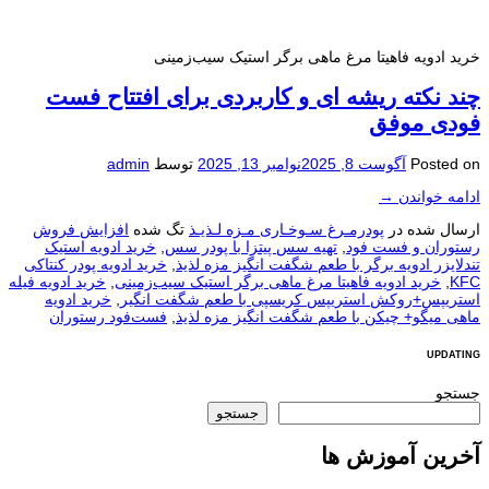
خرید ادویه فاهیتا مرغ ماهی برگر استیک سیب‌زمینی
چند نکته ریشه‌ ای و کاربردی برای افتتاح فست
فودی موفق
Posted on
آگوست 8, 2025
نوامبر 13, 2025
توسط
admin
ادامه خواندن
→
ارسال شده در
پودرمـرغ سـوخـاری مـزه لـذیـذ
تگ شده
افزایش فروش
رستوران و فست فود
,
تهیه سس پیتزا با پودر سس
,
خرید ادویه استیک
تندلایزر ادویه برگر با طعم شگفت انگیز مزه لذیذ
,
خرید ادویه پودر کنتاکی
KFC
,
خرید ادویه فاهیتا مرغ ماهی برگر استیک سیب‌زمینی
,
خرید ادویه فیله
استریپس+روکش استریپس کریسپی با طعم شگفت انگیر
,
خرید ادویه
ماهی میگو+ چیکن با طعم شگفت انگیز مزه لذیذ
,
فست‌فود رستوران
UPDATING
جستجو
جستجو
آخرین آموزش ها