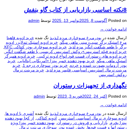
8نکته اساسی بازاریابی از کتاب گاو بنفش
Posted on
آگوست 8, 2025
نوامبر 13, 2025
توسط
admin
ادامه خواندن
→
ارسال شده در
پودرمـرغ سـوخـاری مـزه لـذیـذ
تگ شده
خرید ادوبه فاهیتا
مرغ استیک برگر سیب‌زمینی ماهی میگو
,
خرید ادویه استیک تندلایزر ادویه
برگر با طعم شگفت انگیز مزه لذیذ
,
خرید ادویه سوخاری پودر کنتاکی KFC
,
خرید ادویه فیله استریپس+روکش استریپس کریسپی با طعم شگفت انگیر
,
خرید ادویه های رستوران فست فود انواع ادویه ترکیبی
,
خرید ادویه همبرگر
استیک ماهی میگو
,
خرید بهبود دهنده خمیر پیتزا +آمریکایی ایتالیایی
,
خرید
پودر آرومات بصورت عمده و خرده
,
خرید پودر سوخاری درجه 1
,
خرید
مرینت نرمال استریپس اسپایسی فلیمر مزه لذیذ
,
خرید مرینت نرمال
روکش استریپس
نگهداری از تجهیزات رستوران
Posted on
اکتبر 24, 2022
فوریه 3, 2023
توسط
admin
ادامه خواندن
→
ارسال شده در
پودرمـرغ سـوخـاری مـزه لـذیـذ
تگ شده
آشپزی با ادویه ها
,
ادویه سوخاری نرمال اسپایسی استریپس
,
ادویه کنتاکی
,
از کجا بهبود دهنده
پیتزا بخرم
,
بازاریابی و فروش در رستوران
,
بهبود دهنده خمیر پیتزا ویژه
رستورانها و فست فودها
,
پخش عمده پودر سوخاری مرینت نرمال