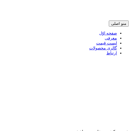
پرش
منو اصلی
به
محتوی
صفحه اوّل
معرفی
لیست قیمت
گالری محصولات
ارتباط