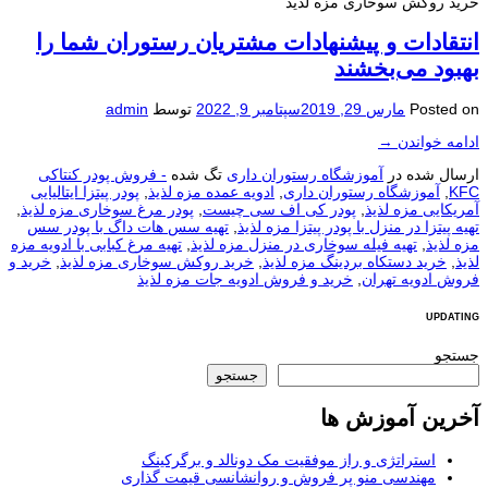
خرید روکش سوخاری مزه لذیذ
انتقادات و پیشنهادات مشتریان رستوران شما را
بهبود می‌بخشند
Posted on
مارس 29, 2019
سپتامبر 9, 2022
توسط
admin
ادامه خواندن
→
ارسال شده در
آموزشگاه رستوران داری
تگ شده
- فروش پودر کنتاکی
KFC
,
آموزشگاه رستوران داری
,
ادویه عمده مزه لذیذ
,
پودر پیتزا ایتالیایی
آمریکایی مزه لذیذ
,
پودر کی اف سی چیست
,
پودر مرغ سوخاری مزه لذیذ
,
تهیه پیتزا در منزل با پودر پیتزا مزه لذیذ
,
تهیه سس هات داگ با پودر سس
مزه لذیذ
,
تهیه فیله سوخاری در منزل مزه لذیذ
,
تهیه مرغ کبابی با ادویه مزه
لذیذ
,
خرید دستکاه بردینگ مزه لذیذ
,
خرید روکش سوخاری مزه لذیذ
,
خرید و
فروش ادویه تهران
,
خرید و فروش ادویه جات مزه لذیذ
UPDATING
جستجو
جستجو
آخرین آموزش ها
استراتژی و راز موفقیت مک دونالد و برگرکینگ
مهندسی منو پر فروش و روانشانسی قیمت گذاری