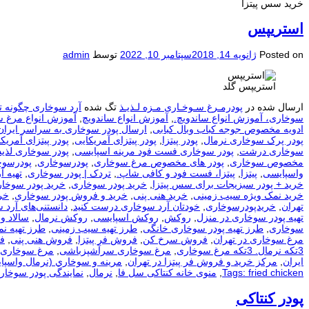
خرید سس پیتزا
استریپس
Posted on
ژانویه 14, 2018
سپتامبر 10, 2022
توسط
admin
استریپس گلد
ارسال شده در
پودرمـرغ سـوخـاری مـزه لـذیـذ
تگ شده
آرد سوخاری چگونه ت
سوخاری، آموزش انواع ساندویچ.
,
آموزش انواع ساندویچ
,
آموزش انواع مرغ 
ادویه مخصوص جوجه کباب وبال کبابی
,
ارسال پودر سوخاری به سراسر ایران
پودر پرک سوخاری نرمال
,
پودر پیتزا
,
پودر پیتزای آمریکایی
,
پودر پیتزای آمریکا
سوخاری درشت
,
پودر سوخاری فست فود مرینه اسپایسی
,
پودر سوخاری لذیذ
مخصوص سوخاری
,
پودر های مخصوص مرغ سوخاری
,
پودرسوخاری
,
پودرسوخ
واسپایسی
,
پیتزا
,
پیتزا، فست فود و کافی شاپ.
,
تردک | پودر سوخاری
,
تهيه آ
خرید + پودر سبزیجات برای سس پیتزا
,
خرید پودر سوخاری
,
خرید پودر سوخار
خرید نمک ویژه سیب زمینی
,
خرید هنی پنی
,
خرید و فروش پودر سوخاری
,
خر
تهران
,
خریدپودرسوخاری
,
خودتان آرد سوخاری درست کنید
,
دانستنی‌های آرد 
تهیه پودر سوخاری در منزل
,
روکش
,
روکش اسپایسی
,
روکش نرمال
,
سالاد و
سوخاری
,
طرز تهیه پودر سوخاری خانگی
,
طرز تهیه سیب زمینی
,
طرز تهیه ن
مرغ سوخاری در تهران
,
فروش سرخ کن
,
فروش فر پیتزا
,
فروش هنی پنی
,
ف
3تکه نرمال. 3تکه مرغ سوخاری
,
مرغ سوخاری سرآشپزباشی
,
مرغ سوخاری 
ایران
,
مرکز خرید و فروش فر پیتزا در تهران
,
مرينه و سوخاري (نرمال واسپا
Tags: fried chicken
,
منوی خانه کنتاکی سل فا
,
نرمال
,
نمایندگی پودر سوخار
پودر کنتاکی