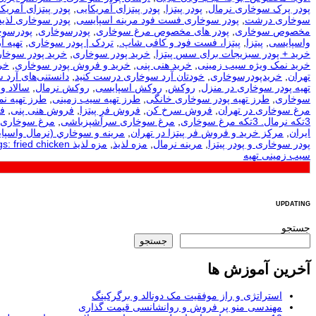
پودر پرک سوخاری نرمال
,
پودر پیتزا
,
پودر پیتزای آمریکایی
,
پودر پیتزای آمریکا
سوخاری درشت
,
پودر سوخاری فست فود مرینه اسپایسی
,
پودر سوخاری لذیذ
مخصوص سوخاری
,
پودر های مخصوص مرغ سوخاری
,
پودرسوخاری
,
پودرسوخ
واسپایسی
,
پیتزا
,
پیتزا، فست فود و کافی شاپ.
,
تردک | پودر سوخاری
,
تهيه آ
خرید + پودر سبزیجات برای سس پیتزا
,
خرید پودر سوخاری
,
خرید پودر سوخار
خرید نمک ویژه سیب زمینی
,
خرید هنی پنی
,
خرید و فروش پودر سوخاری
,
خر
تهران
,
خریدپودرسوخاری
,
خودتان آرد سوخاری درست کنید
,
دانستنی‌های آرد 
تهیه پودر سوخاری در منزل
,
روکش
,
روکش اسپایسی
,
روکش نرمال
,
سالاد و
سوخاری
,
طرز تهیه پودر سوخاری خانگی
,
طرز تهیه سیب زمینی
,
طرز تهیه ن
مرغ سوخاری در تهران
,
فروش سرخ کن
,
فروش فر پیتزا
,
فروش هنی پنی
,
ف
3تکه نرمال. 3تکه مرغ سوخاری
,
مرغ سوخاری سرآشپزباشی
,
مرغ سوخاری 
ایران
,
مرکز خرید و فروش فر پیتزا در تهران
,
مرينه و سوخاري (نرمال واسپا
پودر سوخاری و پودر پیتزا
,
مرینه نرمال
,
مزه لذیذ
,
مزه لذیذ Tags: fried chicken
سیب زمینی تهیه
UPDATING
جستجو
جستجو
آخرین آموزش ها
استراتژی و راز موفقیت مک دونالد و برگرکینگ
مهندسی منو پر فروش و روانشانسی قیمت گذاری