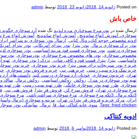
Posted on
ژانویه 14, 2018
ژانویه 23, 2018
توسط
admin
خاص باش
ارسال شده در
پودرمـرغ سـوخـاری مـزه لـذیـذ
تگ شده
آرد سوخاری چگونه ت
سوخاری، آموزش انواع ساندویچ.
,
آموزش انواع ساندویچ
,
آموزش انواع مرغ 
ادویه مخصوص جوجه کباب وبال کبابی
,
ارسال پودر سوخاری به سراسر ایران
پودر پرک سوخاری نرمال
,
پودر پیتزا
,
پودر پیتزای آمریکایی
,
پودر پیتزای آمریکا
سوخاری درشت
,
پودر سوخاری فست فود مرینه اسپایسی
,
پودر سوخاری لذیذ
مخصوص سوخاری
,
پودر های مخصوص مرغ سوخاری
,
پودرسوخاری
,
پودرسوخ
واسپایسی
,
پیتزا
,
پیتزا، فست فود و کافی شاپ.
,
تردک | پودر سوخاری
,
تهيه آ
خرید + پودر سبزیجات برای سس پیتزا
,
خرید پودر سوخاری
,
خرید پودر سوخار
خرید نمک ویژه سیب زمینی
,
خرید هنی پنی
,
خرید و فروش پودر سوخاری
,
خر
تهران
,
خریدپودرسوخاری
,
خودتان آرد سوخاری درست کنید
,
دانستنی‌های آرد 
تهیه پودر سوخاری در منزل
,
روکش
,
روکش اسپایسی
,
روکش نرمال
,
سالاد و
سوخاری
,
طرز تهیه پودر سوخاری خانگی
,
طرز تهیه سیب زمینی
,
طرز تهیه ن
مرغ سوخاری در تهران
,
فروش سرخ کن
,
فروش فر پیتزا
,
فروش هنی پنی
,
ف
3تکه نرمال. 3تکه مرغ سوخاری
,
مرغ سوخاری سرآشپزباشی
,
مرغ سوخاری 
ایران
,
مرکز خرید و فروش فر پیتزا در تهران
,
مرينه و سوخاري (نرمال واسپا
Tags: fried chicken
,
منوی خانه کنتاکی سل فا
,
نرمال
,
نمایندگی پودر سوخار
ادویه کنتاکی
Posted on
ژانویه 14, 2018
نوامبر 6, 2018
توسط
admin