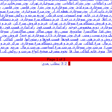
یی و ایتالیایی
,
پودر پیتزای ایتالیایی
,
پودر سـوخـاری تهران
,
پودر سبزیجات برای
,
پودر سوخاری مزه لذیذ
,
پودر سوخاری و پودر پیتزا
,
پودر فلیمر
,
پودر فلیمر،
,
پ
اری دات آی آر
,
پودرسوخاری نقطه آی آر
,
پودرمـرغ سـوخـاری
,
پودرمـرغ سـوخ
رد سوخاري در خانه
,
تهیه اسموتی توت فرنگی
,
توزيع مرينه و روکش سوخاري(
ی اعلا
,
خرید پودر سوخاری درجه 1
,
خرید دستگاه مرغ سوخاری
,
خرید دستگاه 
ید و فروش دستگاه مرغ سوخاری در تهران
,
خرید و فروش سرخ کن
,
خرید و 
سوخاری
,
دویه مخصوص جوجه
,
راه اندازی فست فود
,
راه اندازی فست فود - 
 پیش غذا
,
سالادسزا
,
ساندویچ
,
سس رنچ
,
سس سالاد
,
سس سالادسزار
,
سوخار
مک ویژه سیب زمینی
,
فرق پودر سوخاری با آرد سوخاری تو چیه؟
,
فروش پودر 
روش و خرید هنی پنی
,
فست فودها
,
فست فودها و رستورانها
,
فلیمر
,
كنتاكي
,
گ
نرمال
,
مرغ کنتاکی
,
مرکز خرید و فروش دستگاه مرغ سوخاری
,
مرکز خرید و 
يسي)
,
مرینت پودر سوخاری مرینت مرغ اسپایسی مرینت نرمال
,
مرینه
,
مرینه 
,
منوی خانه کنتاکی سل فا
,
نحوه مصرف صحیح انواع مرینت و روکش کی 
Page 1 of 3
1
2
3
مطلب بعدی