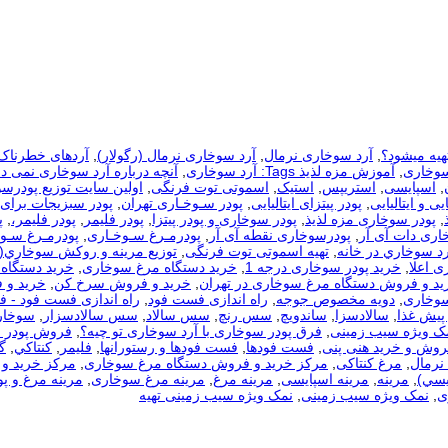
هیه میشود؟
,
آرد سوخاری نرمال
,
آرد سوخاری نرمال (رگولار)
,
آردهای خطرناک
سوخاری
,
آموزش مزه لذیذ Tags: آرد سوخاری
,
آنچه درباره آرد سوخاری نمی دا
,
اسپایسی
,
استریپس
,
استیک
,
اسموتی توت فرنگی
,
اولین سایت توزیع پودرس
یی و ایتالیایی
,
پودر پیتزای ایتالیایی
,
پودر سـوخـاری تهران
,
پودر سبزیجات برای
,
پودر سوخاری مزه لذیذ
,
پودر سوخاری و پودر پیتزا
,
پودر فلیمر
,
پودر فلیمر،
,
پ
اری دات آی آر
,
پودرسوخاری نقطه آی آر
,
پودرمـرغ سـوخـاری
,
پودرمـرغ سـوخ
رد سوخاري در خانه
,
تهیه اسموتی توت فرنگی
,
توزيع مرينه و روکش سوخاري(
ی اعلا
,
خرید پودر سوخاری درجه 1
,
خرید دستگاه مرغ سوخاری
,
خرید دستگاه 
ید و فروش دستگاه مرغ سوخاری در تهران
,
خرید و فروش سرخ کن
,
خرید و 
سوخاری
,
دویه مخصوص جوجه
,
راه اندازی فست فود
,
راه اندازی فست فود - 
 پیش غذا
,
سالادسزا
,
ساندویچ
,
سس رنچ
,
سس سالاد
,
سس سالادسزار
,
سوخار
مک ویژه سیب زمینی
,
فرق پودر سوخاری با آرد سوخاری تو چیه؟
,
فروش پودر 
روش و خرید هنی پنی
,
فست فودها
,
فست فودها و رستورانها
,
فلیمر
,
كنتاكي
,
گ
نرمال
,
مرغ کنتاکی
,
مرکز خرید و فروش دستگاه مرغ سوخاری
,
مرکز خرید و 
يسي)
,
مرینه
,
مرینه اسپایسی
,
مرینه مرغ
,
مرینه مرغ سوخاری
,
مرینه مرغ و پو
ی
,
نمک ویژه سیب زمینی
,
نمک ویژه سیب زمینی تهیه