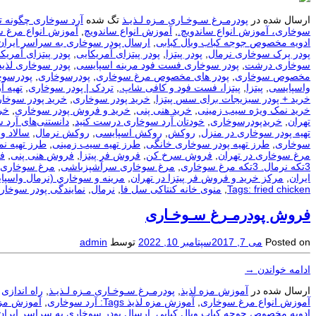
ارسال شده در
پودرمـرغ سـوخـاری مـزه لـذیـذ
تگ شده
آرد سوخاری چگونه ت
سوخاری، آموزش انواع ساندویچ.
,
آموزش انواع ساندویچ
,
آموزش انواع مرغ 
ادویه مخصوص جوجه کباب وبال کبابی
,
ارسال پودر سوخاری به سراسر ایران
پودر پرک سوخاری نرمال
,
پودر پیتزا
,
پودر پیتزای آمریکایی
,
پودر پیتزای آمریکا
سوخاری درشت
,
پودر سوخاری فست فود مرینه اسپایسی
,
پودر سوخاری لذیذ
مخصوص سوخاری
,
پودر های مخصوص مرغ سوخاری
,
پودرسوخاری
,
پودرسوخ
واسپایسی
,
پیتزا
,
پیتزا، فست فود و کافی شاپ.
,
تردک | پودر سوخاری
,
تهيه آ
خرید + پودر سبزیجات برای سس پیتزا
,
خرید پودر سوخاری
,
خرید پودر سوخار
خرید نمک ویژه سیب زمینی
,
خرید هنی پنی
,
خرید و فروش پودر سوخاری
,
خر
تهران
,
خریدپودرسوخاری
,
خودتان آرد سوخاری درست کنید
,
دانستنی‌های آرد 
تهیه پودر سوخاری در منزل
,
روکش
,
روکش اسپایسی
,
روکش نرمال
,
سالاد و
سوخاری
,
طرز تهیه پودر سوخاری خانگی
,
طرز تهیه سیب زمینی
,
طرز تهیه ن
مرغ سوخاری در تهران
,
فروش سرخ کن
,
فروش فر پیتزا
,
فروش هنی پنی
,
ف
3تکه نرمال. 3تکه مرغ سوخاری
,
مرغ سوخاری سرآشپزباشی
,
مرغ سوخاری 
ایران
,
مرکز خرید و فروش فر پیتزا در تهران
,
مرينه و سوخاري (نرمال واسپا
Tags: fried chicken
,
منوی خانه کنتاکی سل فا
,
نرمال
,
نمایندگی پودر سوخار
فروش پودرمـرغ سـوخـاری
Posted on
می 7, 2017
سپتامبر 10, 2022
توسط
admin
ادامه خواندن
→
ارسال شده در
آموزش مزه لذیذ
,
پودرمـرغ سـوخـاری مـزه لـذیـذ
,
راه اندازی
آموزش انواع مرغ سوخاری
,
آموزش مزه لذیذ Tags: آرد سوخاری
,
آموزش مزه لذیذ Tags: آرد سوخا
ادویه مخصوص جوجه کباب وبال کبابی
,
ارسال پودر سوخاری به سراسر ایران