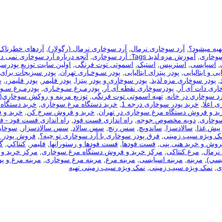
هیه میشود؟
,
آرد سوخاری نرمال
,
آرد سوخاری نرمال (رگولار)
,
آردهای خطرناک
سوخاری
,
آموزش مزه لذیذ Tags: آرد سوخاری
,
آنچه درباره آرد سوخاری نمی دا
,
اسپایسی
,
استریپس
,
استیک
,
اسموتی توت فرنگی
,
اولین سایت توزیع پودرس
یی و ایتالیایی
,
پودر پیتزای ایتالیایی
,
پودر سـوخـاری تهران
,
پودر سبزیجات برای
,
پودر سوخاری مزه لذیذ
,
پودر سوخاری و پودر پیتزا
,
پودر فلیمر
,
پودر فلیمر،
,
پ
اری دات آی آر
,
پودرسوخاری نقطه آی آر
,
پودرمـرغ سـوخـاری
,
پودرمـرغ سـوخ
رد سوخاري در خانه
,
تهیه اسموتی توت فرنگی
,
توزيع مرينه و روکش سوخاري(
ی اعلا
,
خرید پودر سوخاری درجه 1
,
خرید دستگاه مرغ سوخاری
,
خرید دستگاه 
ید و فروش دستگاه مرغ سوخاری در تهران
,
خرید و فروش سرخ کن
,
خرید و 
سوخاری
,
دویه مخصوص جوجه
,
راه اندازی فست فود
,
راه اندازی فست فود - 
 پیش غذا
,
سالادسزا
,
ساندویچ
,
سس رنچ
,
سس سالاد
,
سس سالادسزار
,
سوخار
مک ویژه سیب زمینی
,
فرق پودر سوخاری با آرد سوخاری تو چیه؟
,
فروش پودر 
روش و خرید هنی پنی
,
فست فودها
,
فست فودها و رستورانها
,
فلیمر
,
كنتاكي
,
گ
نرمال
,
مرغ کنتاکی
,
مرکز خرید و فروش دستگاه مرغ سوخاری
,
مرکز خرید و 
يسي)
,
مرینه
,
مرینه اسپایسی
,
مرینه مرغ
,
مرینه مرغ سوخاری
,
مرینه مرغ و پو
ی
,
نمک ویژه سیب زمینی
,
نمک ویژه سیب زمینی تهیه