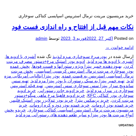
خرید مرینسیون مرینت نرمال استریپس اسپایسی کنتاکی سوخاری
نکات مهم قبل از افتتاح و راه اندازی فست فود
Posted on
اکتبر 27, 2022
فوریه 3, 2023
توسط
admin
ادامه خواندن
→
ارسال شده در
پودرمـرغ سـوخـاری مـزه لـذیـذ
تگ شده
آشپزی با ادویه ها
,
آشپزی با ادویه ها مزه لذیذ
,
ادویه پودر استیک مرغ+دستور مصرف مرینت
کردن
,
بهبود دهنده خمیر پیتزا ویژه رستورانها و فست فودها
,
پخش عمده
پودر سوخاری مرینت نرمال استريپس کریسپی اسپایسی
,
پخش مرینت
نرمال اسپایسی استریپس به قیمت عمده
,
پودر پیتزا ایتالیایی آمریکایی مزه
لذیذ
,
تهیه خمیر پیتزا به سبک رستوران با پودر پیتزا مزه لذیذ
,
تهیه سس
ساندویچ سزار پیتزا سس سوخاری سس استریپس
,
تهیه فیله استریپس
سوخاری در منزل مزه لذیذ
,
خرید ادویه جات رستورانی
,
خرید ادویه
سوخاری پودر کنتاکی KFC
,
خرید ادویه فاهیتا مرغ ماهی میگو+دستور
مرینت کردن
,
خرید پریمکس پیتزا
,
خرید پودر تندلایزر پودر استیک فلیمر
,
خرید عمده پودرِ آرومات
,
خرید عمده پودر دود و کره آرومات
,
خرید
مرینسیون مرینت نرمال استریپس اسپایسی کنتاکی سوخاری
,
خریدو پخش
انواع مرینت ها پودر پیتزا و سایر طعم دهنده های رستورانی مزه لذیذ
UPDATING