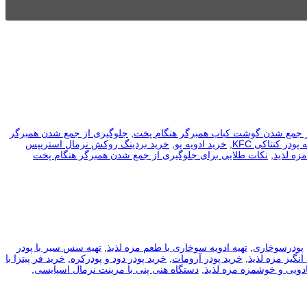
ز جمع شدن گوشت کباب همبرگر هنگام پخت
,
جلوگیری از جمع شدن همبرگر
پودر کنتاکی KFC
,
خرید ادویه یو
,
خرید بردینگ روکش نرمال استریپس
زه لذیذ
,
نکات طلایی برای جلوگیری از جمع شدن همبرگر هنگام پخت
پودرسوخاری
,
تهیه ادویه سوخاری با طعم مزه لذیذ
,
تهیه سس سیر با پودر
انگیز مزه لذیذ
,
خرید پودر آرومات
,
خرید پودر دود و پودرکره
,
خرید فر پیتزا با
دویی و خوشمزه مزه لذیذ
,
دستگاه هنی پنی با مرینت نرمال اسپایسی
,