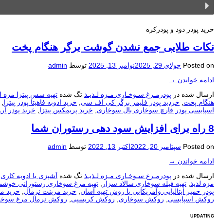
خرید پودر دود و پودرکره
نکات طلایی جمع نشدن گوشت برگر هنگام پخت
Posted on
جولای 29, 2025
نوامبر 13, 2025
توسط
admin
ادامه خواندن
→
ارسال شده در
پودرمـرغ سـوخـاری مـزه لـذیـذ
تگ شده
تهیه سس پیتزا مزه ل
هنگام پخت
,
خردید پودر فلیمر برگر کی اف سی
,
خرید ادوبه فاهیتا پودر پیتزا
,
اسپایسی پودر قارچ سوخاری بال سوخاری
,
خرید پریمکس پیتزا
,
خرید پودر آر
8 راه برای افزایش سود دهی رستوران شما
Posted on
سپتامبر 20, 2022
اکتبر 13, 2022
توسط
admin
ادامه خواندن
→
ارسال شده در
پودرمـرغ سـوخـاری مـزه لـذیـذ
تگ شده
آشپزی با ادویه کاری
,
مزه لذیذ
,
تهیه فیله سوخاری سالاد سزار
,
تهیه مرغ سوخاری رستورانی خوشمزه
پودر خمیر ایتالیایی وآمریکایی با روش تهیه آسان
,
خرید مرینت نرمال
,
خرید مر
روکش اسپایسی
,
روکش سوخاری
,
روکش کریسپی
,
روکش نرمال مرغ سوخا
UPDATING