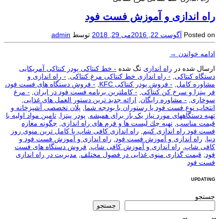
راه اندازی و آموزش فست فود
Posted on
آگوست 22, 2016
می 29, 2018
توسط
admin
ادامه خواندن
→
ارسال شده در
راه اندازی
تگ شده
- خط کنتاکی پودر کنتاکی آمریکایی
دستگاه کنتاکی
,
- راه اندازی خط کنتاکی مرغ کنتاکی
,
- راه اندازی و
مشاوره کامل
,
- فروش پودر کنتاکی KFC
,
- فروش دستگاه های فست فود،
فر پیتزا و سرخ کن کنتاکی
,
- کاملترین برنامه فست فود در ایران
,
- مرغ
سوخاری
,
- مشاوره رایگان
,
ارائه جدید ترین دستور العمل های غذایی
,
انتخاب نوع فست فود یا رستوران با بودجه شما
,
پلان تخصصی آشپزخانه و
تهیه دستگاههای مورد نیاز یک بار برای همیشه
,
پودر پیتزا
,
تامین مواد اولیه با
قیمت مناسب
,
تهیه چك لیست ها و فرم های راه اندازی
,
چگونه مغازه
فست فود راه اندازی کنیم
,
راه اندازی کافی شاپ با کامل ترین منوی روز
دنیا
,
راه اندازی و آموزش فست فود
,
راه اندازی و آموزش فست فود و
کافی شاپ
,
راه اندازی و آموزش کافی شاپ
,
فروش دستگاه های فست
فود
,
قیمت گذاری منوی غذایی در فصول مختلف
,
مدیریت در راه اندازی
فست فود
UPDATING
جستجو
جستجو