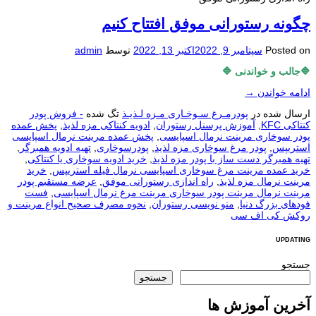
چگونه رستورانی موفق افتتاح کنیم
Posted on
سپتامبر 9, 2022
اکتبر 13, 2022
توسط
admin
🔷جالب و خواندنی 🔷
ادامه خواندن
→
ارسال شده در
پودرمـرغ سـوخـاری مـزه لـذیـذ
تگ شده
- فروش پودر
کنتاکی KFC
,
آموزش پرسنل رستوران
,
ادویه کنتاکی مزه لذیذ
,
پخش عمده
پودر سوخاری مرینت نرمال اسپایسی
,
پخش عمده مرینت نرمال اسپایسی
استریپس
,
پودر مرغ سوخاری مزه لذیذ
,
پودرسوخاری
,
تهیه ادویه همبرگر
,
تهیه همبرگر دست ساز با پودر مزه لذیذ
,
خرید ادویه سوخاری یا کنتاکی
,
خرید عمده مرینت مرغ سوخاری اسپایسی نرمال فیله استریپس
,
خرید
مرینت نرمال مزه لذیذ
,
راه اندازی رستورانی موفق
,
عرضه مستقبم پودر
مرینت نرمال مرینت پودر سوخاری مرینت مرغ نرمال اسپایسی
,
فست
فودهای بزرگ دنیا
,
منو نويسی رستوران
,
نحوه مصرف صحیح انواع مرینت و
روکش کی اف سی
UPDATING
جستجو
جستجو
آخرین آموزش ها