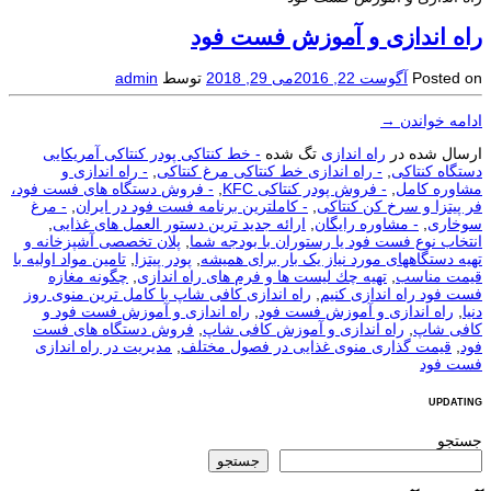
راه اندازی و آموزش فست فود
Posted on
آگوست 22, 2016
می 29, 2018
توسط
admin
ادامه خواندن
→
ارسال شده در
راه اندازی
تگ شده
- خط کنتاکی پودر کنتاکی آمریکایی
دستگاه کنتاکی
,
- راه اندازی خط کنتاکی مرغ کنتاکی
,
- راه اندازی و
مشاوره کامل
,
- فروش پودر کنتاکی KFC
,
- فروش دستگاه های فست فود،
فر پیتزا و سرخ کن کنتاکی
,
- کاملترین برنامه فست فود در ایران
,
- مرغ
سوخاری
,
- مشاوره رایگان
,
ارائه جدید ترین دستور العمل های غذایی
,
انتخاب نوع فست فود یا رستوران با بودجه شما
,
پلان تخصصی آشپزخانه و
تهیه دستگاههای مورد نیاز یک بار برای همیشه
,
پودر پیتزا
,
تامین مواد اولیه با
قیمت مناسب
,
تهیه چك لیست ها و فرم های راه اندازی
,
چگونه مغازه
فست فود راه اندازی کنیم
,
راه اندازی کافی شاپ با کامل ترین منوی روز
دنیا
,
راه اندازی و آموزش فست فود
,
راه اندازی و آموزش فست فود و
کافی شاپ
,
راه اندازی و آموزش کافی شاپ
,
فروش دستگاه های فست
فود
,
قیمت گذاری منوی غذایی در فصول مختلف
,
مدیریت در راه اندازی
فست فود
UPDATING
جستجو
جستجو