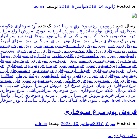
Posted on
ژانویه 14, 2018
نوامبر 6, 2018
توسط
admin
ارسال شده در
پودرمـرغ سـوخـاری مـزه لـذیـذ
تگ شده
آرد سوخاری چگونه ت
سوخاری، آموزش انواع ساندویچ.
,
آموزش انواع ساندویچ
,
آموزش انواع مرغ 
ادویه مخصوص جوجه کباب وبال کبابی
,
ارسال پودر سوخاری به سراسر ایران
پودر پرک سوخاری نرمال
,
پودر پیتزا
,
پودر پیتزای آمریکایی
,
پودر پیتزای آمریکا
سوخاری درشت
,
پودر سوخاری فست فود مرینه اسپایسی
,
پودر سوخاری لذیذ
مخصوص سوخاری
,
پودر های مخصوص مرغ سوخاری
,
پودرسوخاری
,
پودرسوخ
واسپایسی
,
پیتزا
,
پیتزا، فست فود و کافی شاپ.
,
تردک | پودر سوخاری
,
تهيه آ
خرید + پودر سبزیجات برای سس پیتزا
,
خرید پودر سوخاری
,
خرید پودر سوخار
خرید نمک ویژه سیب زمینی
,
خرید هنی پنی
,
خرید و فروش پودر سوخاری
,
خر
تهران
,
خریدپودرسوخاری
,
خودتان آرد سوخاری درست کنید
,
دانستنی‌های آرد 
تهیه پودر سوخاری در منزل
,
روکش
,
روکش اسپایسی
,
روکش نرمال
,
سالاد و
سوخاری
,
طرز تهیه پودر سوخاری خانگی
,
طرز تهیه سیب زمینی
,
طرز تهیه ن
مرغ سوخاری در تهران
,
فروش سرخ کن
,
فروش فر پیتزا
,
فروش هنی پنی
,
ف
3تکه نرمال. 3تکه مرغ سوخاری
,
مرغ سوخاری سرآشپزباشی
,
مرغ سوخاری 
ایران
,
مرکز خرید و فروش فر پیتزا در تهران
,
مرينه و سوخاري (نرمال واسپا
Tags: fried chicken
,
منوی خانه کنتاکی سل فا
,
نرمال
,
نمایندگی پودر سوخار
فروش پودرمـرغ سـوخـاری
Posted on
می 7, 2017
سپتامبر 10, 2022
توسط
admin
ادامه خواندن
→