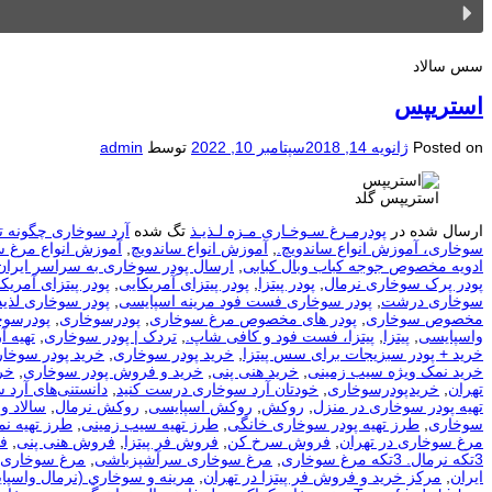
سس سالاد
استریپس
Posted on
ژانویه 14, 2018
سپتامبر 10, 2022
توسط
admin
استریپس گلد
ارسال شده در
پودرمـرغ سـوخـاری مـزه لـذیـذ
تگ شده
آرد سوخاری چگونه ت
سوخاری، آموزش انواع ساندویچ.
,
آموزش انواع ساندویچ
,
آموزش انواع مرغ 
ادویه مخصوص جوجه کباب وبال کبابی
,
ارسال پودر سوخاری به سراسر ایران
پودر پرک سوخاری نرمال
,
پودر پیتزا
,
پودر پیتزای آمریکایی
,
پودر پیتزای آمریکا
سوخاری درشت
,
پودر سوخاری فست فود مرینه اسپایسی
,
پودر سوخاری لذیذ
مخصوص سوخاری
,
پودر های مخصوص مرغ سوخاری
,
پودرسوخاری
,
پودرسوخ
واسپایسی
,
پیتزا
,
پیتزا، فست فود و کافی شاپ.
,
تردک | پودر سوخاری
,
تهيه آ
خرید + پودر سبزیجات برای سس پیتزا
,
خرید پودر سوخاری
,
خرید پودر سوخار
خرید نمک ویژه سیب زمینی
,
خرید هنی پنی
,
خرید و فروش پودر سوخاری
,
خر
تهران
,
خریدپودرسوخاری
,
خودتان آرد سوخاری درست کنید
,
دانستنی‌های آرد 
تهیه پودر سوخاری در منزل
,
روکش
,
روکش اسپایسی
,
روکش نرمال
,
سالاد و
سوخاری
,
طرز تهیه پودر سوخاری خانگی
,
طرز تهیه سیب زمینی
,
طرز تهیه ن
مرغ سوخاری در تهران
,
فروش سرخ کن
,
فروش فر پیتزا
,
فروش هنی پنی
,
ف
3تکه نرمال. 3تکه مرغ سوخاری
,
مرغ سوخاری سرآشپزباشی
,
مرغ سوخاری 
ایران
,
مرکز خرید و فروش فر پیتزا در تهران
,
مرينه و سوخاري (نرمال واسپا