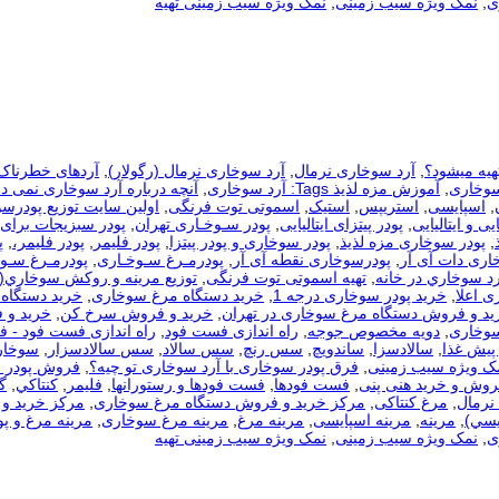
ی
,
نمک ویژه سیب زمینی
,
نمک ویژه سیب زمینی تهیه
هیه میشود؟
,
آرد سوخاری نرمال
,
آرد سوخاری نرمال (رگولار)
,
آردهای خطرناک
سوخاری
,
آموزش مزه لذیذ Tags: آرد سوخاری
,
آنچه درباره آرد سوخاری نمی دا
,
اسپایسی
,
استریپس
,
استیک
,
اسموتی توت فرنگی
,
اولین سایت توزیع پودرس
یی و ایتالیایی
,
پودر پیتزای ایتالیایی
,
پودر سـوخـاری تهران
,
پودر سبزیجات برای
,
پودر سوخاری مزه لذیذ
,
پودر سوخاری و پودر پیتزا
,
پودر فلیمر
,
پودر فلیمر،
,
پ
اری دات آی آر
,
پودرسوخاری نقطه آی آر
,
پودرمـرغ سـوخـاری
,
پودرمـرغ سـوخ
رد سوخاري در خانه
,
تهیه اسموتی توت فرنگی
,
توزيع مرينه و روکش سوخاري(
ی اعلا
,
خرید پودر سوخاری درجه 1
,
خرید دستگاه مرغ سوخاری
,
خرید دستگاه 
ید و فروش دستگاه مرغ سوخاری در تهران
,
خرید و فروش سرخ کن
,
خرید و 
سوخاری
,
دویه مخصوص جوجه
,
راه اندازی فست فود
,
راه اندازی فست فود - 
 پیش غذا
,
سالادسزا
,
ساندویچ
,
سس رنچ
,
سس سالاد
,
سس سالادسزار
,
سوخار
مک ویژه سیب زمینی
,
فرق پودر سوخاری با آرد سوخاری تو چیه؟
,
فروش پودر 
روش و خرید هنی پنی
,
فست فودها
,
فست فودها و رستورانها
,
فلیمر
,
كنتاكي
,
گ
نرمال
,
مرغ کنتاکی
,
مرکز خرید و فروش دستگاه مرغ سوخاری
,
مرکز خرید و 
يسي)
,
مرینه
,
مرینه اسپایسی
,
مرینه مرغ
,
مرینه مرغ سوخاری
,
مرینه مرغ و پو
ی
,
نمک ویژه سیب زمینی
,
نمک ویژه سیب زمینی تهیه