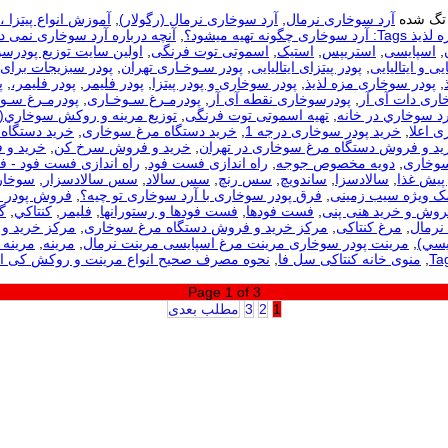
تگ شده
آرد سوخاری نرمال
,
آرد سوخاری نرمال (رگولار)
,
آموزش انواع پیتزا 
ری چگونه تهیه میشود؟
,
آنچه درباره آرد سوخاری نمی دا
,
اسپایسی
,
استریپس
,
استیک
,
اسموتی توت فرنگی
,
اولین سایت توزیع پودرس
یی و ایتالیایی
,
پودر پیتزای ایتالیایی
,
پودر سـوخـاری تهران
,
پودر سبزیجات برای
,
پودر سوخاری مزه لذیذ
,
پودر سوخاری و پودر پیتزا
,
پودر فلیمر
,
پودر فلیمر،
,
پ
اری دات آی آر
,
پودرسوخاری نقطه آی آر
,
پودرمـرغ سـوخـاری
,
پودرمـرغ سـوخ
رد سوخاري در خانه
,
تهیه اسموتی توت فرنگی
,
توزيع مرينه و روکش سوخاري(
ی اعلا
,
خرید پودر سوخاری درجه 1
,
خرید دستگاه مرغ سوخاری
,
خرید دستگاه 
ید و فروش دستگاه مرغ سوخاری در تهران
,
خرید و فروش سرخ کن
,
خرید و 
سوخاری
,
دویه مخصوص جوجه
,
راه اندازی فست فود
,
راه اندازی فست فود - 
 پیش غذا
,
سالادسزا
,
ساندویچ
,
سس رنچ
,
سس سالاد
,
سس سالادسزار
,
سوخار
مک ویژه سیب زمینی
,
فرق پودر سوخاری با آرد سوخاری تو چیه؟
,
فروش پودر 
روش و خرید هنی پنی
,
فست فودها
,
فست فودها و رستورانها
,
فلیمر
,
كنتاكي
,
گ
نرمال
,
مرغ کنتاکی
,
مرکز خرید و فروش دستگاه مرغ سوخاری
,
مرکز خرید و 
يسي)
,
مرینت پودر سوخاری مرینت مرغ اسپایسی مرینت نرمال
,
مرینه
,
مرینه 
,
منوی خانه کنتاکی سل فا
,
نحوه مصرف صحیح انواع مرینت و روکش کی 
Page 1 of 3
1
2
3
مطلب بعدی