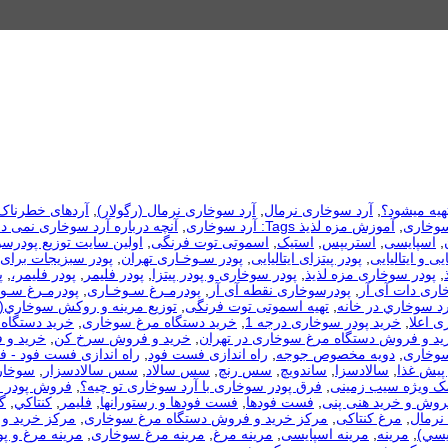
هیه میشود؟
,
آرد سوخاری نرمال
,
آرد سوخاری نرمال (رگولار)
,
آردهای خطرناک
سوخاری
,
آموزش مزه لذیذ Tags: آرد سوخاری
,
آنچه درباره آرد سوخاری نمی دا
,
اسپایسی
,
استریپس
,
استیک
,
اسموتی توت فرنگی
,
اولین سایت توزیع پودرس
یی و ایتالیایی
,
پودر پیتزای ایتالیایی
,
پودر سـوخـاری تهران
,
پودر سبزیجات برای
,
پودر سوخاری مزه لذیذ
,
پودر سوخاری و پودر پیتزا
,
پودر فلیمر
,
پودر فلیمر،
,
پ
اری دات آی آر
,
پودرسوخاری نقطه آی آر
,
پودرمـرغ سـوخـاری
,
پودرمـرغ سـوخ
رد سوخاري در خانه
,
تهیه اسموتی توت فرنگی
,
توزيع مرينه و روکش سوخاري(
ی اعلا
,
خرید پودر سوخاری درجه 1
,
خرید دستگاه مرغ سوخاری
,
خرید دستگاه 
ید و فروش دستگاه مرغ سوخاری در تهران
,
خرید و فروش سرخ کن
,
خرید و 
سوخاری
,
دویه مخصوص جوجه
,
راه اندازی فست فود
,
راه اندازی فست فود - 
 پیش غذا
,
سالادسزا
,
ساندویچ
,
سس رنچ
,
سس سالاد
,
سس سالادسزار
,
سوخار
مک ویژه سیب زمینی
,
فرق پودر سوخاری با آرد سوخاری تو چیه؟
,
فروش پودر 
روش و خرید هنی پنی
,
فست فودها
,
فست فودها و رستورانها
,
فلیمر
,
كنتاكي
,
گ
نرمال
,
مرغ کنتاکی
,
مرکز خرید و فروش دستگاه مرغ سوخاری
,
مرکز خرید و 
يسي)
,
مرینه
,
مرینه اسپایسی
,
مرینه مرغ
,
مرینه مرغ سوخاری
,
مرینه مرغ و پو