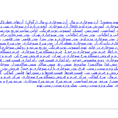
هیه میشود؟
,
آرد سوخاری نرمال
,
آرد سوخاری نرمال (رگولار)
,
آردهای خطرناک
سوخاری
,
آموزش مزه لذیذ Tags: آرد سوخاری
,
آنچه درباره آرد سوخاری نمی دا
,
اسپایسی
,
استریپس
,
استیک
,
اسموتی توت فرنگی
,
اولین سایت توزیع پودرس
یی و ایتالیایی
,
پودر پیتزای ایتالیایی
,
پودر سـوخـاری تهران
,
پودر سبزیجات برای
,
پودر سوخاری مزه لذیذ
,
پودر سوخاری و پودر پیتزا
,
پودر فلیمر
,
پودر فلیمر،
,
پ
اری دات آی آر
,
پودرسوخاری نقطه آی آر
,
پودرمـرغ سـوخـاری
,
پودرمـرغ سـوخ
رد سوخاري در خانه
,
تهیه اسموتی توت فرنگی
,
توزيع مرينه و روکش سوخاري(
ی اعلا
,
خرید پودر سوخاری درجه 1
,
خرید دستگاه مرغ سوخاری
,
خرید دستگاه 
ید و فروش دستگاه مرغ سوخاری در تهران
,
خرید و فروش سرخ کن
,
خرید و 
سوخاری
,
دویه مخصوص جوجه
,
راه اندازی فست فود
,
راه اندازی فست فود - 
 پیش غذا
,
سالادسزا
,
ساندویچ
,
سس رنچ
,
سس سالاد
,
سس سالادسزار
,
سوخار
مک ویژه سیب زمینی
,
فرق پودر سوخاری با آرد سوخاری تو چیه؟
,
فروش پودر 
روش و خرید هنی پنی
,
فست فودها
,
فست فودها و رستورانها
,
فلیمر
,
كنتاكي
,
گ
نرمال
,
مرغ کنتاکی
,
مرکز خرید و فروش دستگاه مرغ سوخاری
,
مرکز خرید و 
يسي)
,
مرینه
,
مرینه اسپایسی
,
مرینه مرغ
,
مرینه مرغ سوخاری
,
مرینه مرغ و پو
ی
,
نمک ویژه سیب زمینی
,
نمک ویژه سیب زمینی تهیه