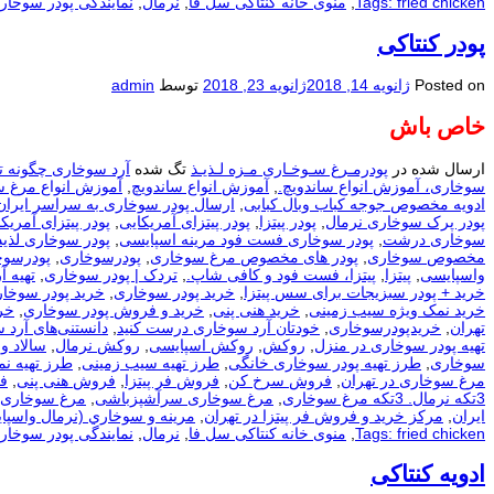
Tags: fried chicken
,
منوی خانه کنتاکی سل فا
,
نرمال
,
نمایندگی پودر سوخار
پودر کنتاکی
Posted on
ژانویه 14, 2018
ژانویه 23, 2018
توسط
admin
خاص باش
ارسال شده در
پودرمـرغ سـوخـاری مـزه لـذیـذ
تگ شده
آرد سوخاری چگونه ت
سوخاری، آموزش انواع ساندویچ.
,
آموزش انواع ساندویچ
,
آموزش انواع مرغ 
ادویه مخصوص جوجه کباب وبال کبابی
,
ارسال پودر سوخاری به سراسر ایران
پودر پرک سوخاری نرمال
,
پودر پیتزا
,
پودر پیتزای آمریکایی
,
پودر پیتزای آمریکا
سوخاری درشت
,
پودر سوخاری فست فود مرینه اسپایسی
,
پودر سوخاری لذیذ
مخصوص سوخاری
,
پودر های مخصوص مرغ سوخاری
,
پودرسوخاری
,
پودرسوخ
واسپایسی
,
پیتزا
,
پیتزا، فست فود و کافی شاپ.
,
تردک | پودر سوخاری
,
تهيه آ
خرید + پودر سبزیجات برای سس پیتزا
,
خرید پودر سوخاری
,
خرید پودر سوخار
خرید نمک ویژه سیب زمینی
,
خرید هنی پنی
,
خرید و فروش پودر سوخاری
,
خر
تهران
,
خریدپودرسوخاری
,
خودتان آرد سوخاری درست کنید
,
دانستنی‌های آرد 
تهیه پودر سوخاری در منزل
,
روکش
,
روکش اسپایسی
,
روکش نرمال
,
سالاد و
سوخاری
,
طرز تهیه پودر سوخاری خانگی
,
طرز تهیه سیب زمینی
,
طرز تهیه ن
مرغ سوخاری در تهران
,
فروش سرخ کن
,
فروش فر پیتزا
,
فروش هنی پنی
,
ف
3تکه نرمال. 3تکه مرغ سوخاری
,
مرغ سوخاری سرآشپزباشی
,
مرغ سوخاری 
ایران
,
مرکز خرید و فروش فر پیتزا در تهران
,
مرينه و سوخاري (نرمال واسپا
Tags: fried chicken
,
منوی خانه کنتاکی سل فا
,
نرمال
,
نمایندگی پودر سوخار
ادویه کنتاکی