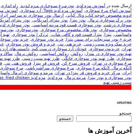
ارسال شده در
آموزش مزه لذیذ
,
پودرمـرغ سـوخـاری مـزه لـذیـذ
,
راه اندازی
آموزش انواع مرغ سوخاری
,
آموزش مزه لذیذ Tags: آرد سوخاری
,
آموزش مزه لذیذ Tags: آرد سوخا
ادویه مخصوص جوجه کباب وبال کبابی
,
ارسال پودر سوخاری به سراسر ایران
پودر پرک سوخاری نرمال
,
پودر پیتزا
,
پودر پیتزای آمریکایی
,
پودر پیتزای آمریکا
سوخاری درشت
,
پودر سوخاری فست فود مرینه اسپایسی
,
پودر سوخاری لذیذ
مخصوص سوخاری
,
پودر های مخصوص مرغ سوخاری
,
پودرسوخاری
,
پودرسوخ
واسپایسی
,
پیتزا
,
پیتزا، فست فود و کافی شاپ.
,
تردک | پودر سوخاری
,
تهيه آ
خرید + پودر سبزیجات برای سس پیتزا
,
خرید پودر سوخاری
,
خرید پودر سوخار
خرید نمک ویژه سیب زمینی
,
خرید هنی پنی
,
خرید و فروش پودر سوخاری
,
خر
تهران
,
خریدپودرسوخاری
,
خودتان آرد سوخاری درست کنید
,
دانستنی‌های آرد 
تهیه پودر سوخاری در منزل
,
روکش
,
روکش اسپایسی
,
روکش نرمال
,
سالاد و
سوخاری
,
طرز تهیه پودر سوخاری خانگی
,
طرز تهیه سیب زمینی
,
طرز تهیه ن
مرغ سوخاری در تهران
,
فروش سرخ کن
,
فروش فر پیتزا
,
فروش هنی پنی
,
ف
3تکه نرمال. 3تکه مرغ سوخاری
,
مرغ سوخاری سرآشپزباشی
,
مرغ سوخاری 
ایران
,
مرکز خرید و فروش فر پیتزا در تهران
,
مرينه و سوخاري (نرمال واسپا
پودر سوخاری و پودر پیتزا
,
مرینه نرمال
,
مزه لذیذ
,
مزه لذیذ Tags: fried chicken
سیب زمینی تهیه
UPDATING
جستجو
جستجو
آخرین آموزش ها