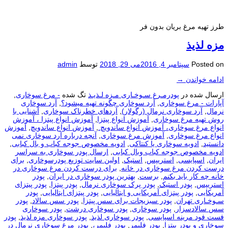
طرز تهیه مرغ بریان بدون فر
مزه لذیذ
Posted on
سپتامبر 4, 2016
می 29, 2018
توسط
admin
ادامه خواندن
→
ارسال شده در
پودرمـرغ سـوخـاری مـزه لـذیـذ
تگ شده
- مرغ سوخاری
,
آپارات - مرغ سوخاری
,
آرد سوخاری چگونه تهیه میشود؟
,
آرد سوخاری
نرمال
,
آرد سوخاری نرمال (رگولار)
,
آردهای خطرناک سوخاری
,
آشنایی با
روش تهیه مرغ سوخاری
,
آموزش انواع پیتزا
,
آموزش انواع پیتزا ، آموزش
انواع مرغ سوخاری، آموزش انواع ساندویچ.
,
آموزش انواع ساندویچ
,
آموزش
انواع مرغ سوخاری
,
آموزش مرغ سوخاری
,
آنچه درباره آرد سوخاری نمی
دانستید
,
ادویه سوخاری یا کنتاکی
,
ادویه مخصوص جوجه کباب و بال کبابی
,
ادویه مخصوص جوجه کباب وبال کبابی
,
ارسال پودر سوخاری به سراسر
ایران
,
اسپایسی
,
استریپس
,
استیک
,
اولین سایت توزیع پودرسوخاری
,
برای
درست كردن مرغ سوخاری در خانه
,
برای درست كردن مرغ سوخاری در
خانه چه كار باید بكنم
,
برست
,
بهترین پودر سوخاری در ایران
,
پودر
استریپس
,
پودر استیک
,
پودر پرک سوخاری نرمال
,
پودر پیتزا
,
پودر پیتزای
آمریکایی
,
پودر پیتزای آمریکایی و ایتالیایی
,
پودر پیتزای ایتالیایی
,
پودر
سـوخـاری تهران
,
پودر سبزیجات برای سس پیتزا
,
پودر سس سالاد
,
پودر
سس سالادسزار
,
پودر سوخاری
,
پودر سوخاری درشت
,
پودر سوخاری
فست فود مرینه اسپایسی
,
پودر سوخاری لذیذ
,
پودر سوخاری مزه لذیذ
,
پودر
سوخاری و پودر پیتزا
,
پودر فلیمر
,
پودر فلیمر،
,
پودر مرغ سوخاری نرمال در