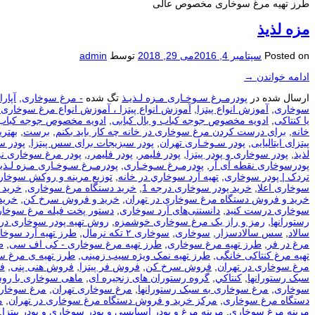
طرز تهیه مرغ سوخاری مخصوص عالی
مزه لذیذ
Posted on
سپتامبر 4, 2016
می 29, 2018
توسط
admin
ادامه خواندن
→
ارسال شده در
پودرمـرغ سـوخـاری مـزه لـذیـذ
تگ شده
- مرغ سوخاری
,
آپار
سوخاری
,
آموزش انواع پیتزا
,
آموزش انواع پیتزا ، آموزش انواع مرغ سوخاری،
یا کنتاکی
,
ادویه مخصوص جوجه کباب و بال کبابی
,
ادویه مخصوص جوجه کباب و
خانه
,
برای درست كردن مرغ سوخاری در خانه چه كار باید بكنم
,
برست
,
بهتر
پیتزای ایتالیایی
,
پودر سـوخـاری تهران
,
پودر سبزیجات برای سس پیتزا
,
پودر س
لذیذ
,
پودر سوخاری و پودر پیتزا
,
پودر فلیمر
,
پودر فلیمر،
,
پودر مرغ سوخاری نر
پودرسوخاری نقطه آی آر
,
پودرمـرغ سـوخـاری
,
پودرمـرغ سـوخـاری مـزه لـذیـ
تردک | پودر سوخاری
,
تهيه آرد سوخاري در خانه
,
توزيع مرينه و روکش سوخار
سوخاری اعلا
,
خرید پودر سوخاری درجه 1
,
خرید دستگاه مرغ سوخاری
,
خرید 
خرید و فروش دستگاه مرغ سوخاری در تهران
,
خرید و فروش سرخ کن
,
خرید
سوخاری درست کنید
,
دانستنی‌های آرد سوخاری
,
دستور پخت فیله مرغ سوخار
رستورانها
,
رمز و راز یک مرغ سوخاری خوشمزه
,
روش تهیه پودر سوخاری در
سالاد
,
سس سالادسزار
,
سوخاری
,
سوخاری ۲ تکه نرمال
,
طرز تهیه آرد سوخا
مرغ در فر
,
طرز تهیه مرغ سوخاری
,
طرز تهیه مرغ سوخاری - کی اف سی
,
ط
تهیه مرغ کنتاکی خانگی
,
طرز تهیه نمک ویژه سیب زمینی
,
طرز تهیه ی مرغ س
مرغ سوخاری در تهران
,
فروش سرخ کن
,
فروش فر پیتزا
,
فروش هنی پنی
,
ف
سبک رستورانها
,
كنتاكي
,
گروه رستوران های زنجیره ای
,
ماهی سوخاری با رو
سوخاری
,
مرغ سوخاری به سبک رستورانها
,
مرغ سوخاری تهران
,
مرغ سوخار
دستگاه مرغ سوخاری
,
مرکز خرید و فروش دستگاه مرغ سوخاری در تهران
,
م
مرینه مرغ سوخاری
,
مرینه مرغ و پودر اسپایسی و پودر سوخاری و پودر پیتزا
,